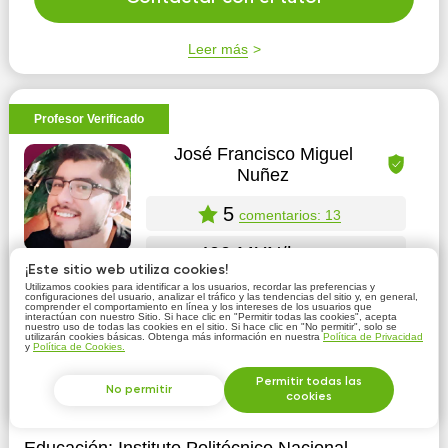
Leer más
Profesor Verificado
José Francisco Miguel
Nuñez
5
comentarios: 13
400 MXN/h
¡Este sitio web utiliza cookies!
Utilizamos cookies para identificar a los usuarios, recordar las preferencias y
configuraciones del usuario, analizar el tráfico y las tendencias del sitio y, en general,
comprender el comportamiento en línea y los intereses de los usuarios que
interactúan con nuestro Sitio. Si hace clic en "Permitir todas las cookies", acepta
Ciudad de México
nuestro uso de todas las cookies en el sitio. Si hace clic en "No permitir", solo se
utilizarán cookies básicas. Obtenga más información en nuestra
Política de Privacidad
y
Política de Cookies.
Posibles clases en línea
Permitir todas las
No permitir
cookies
Matemáticas