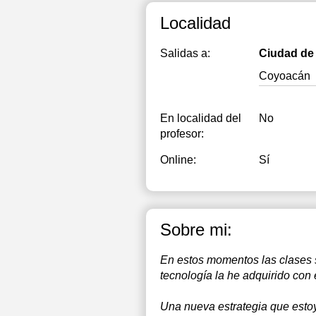
1
Localidad
1
Salidas a:
Ciudad de
1
Coyoacán
1
1
En localidad del
No
profesor:
2
Online:
Sí
2
2
Sobre mi:
En estos momentos las clases se
tecnología la he adquirido con 
Una nueva estrategia que estoy