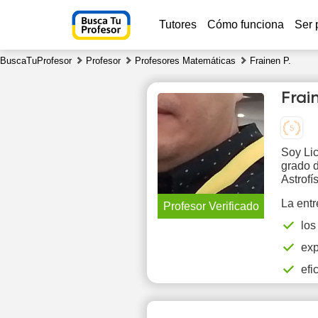
Tutores
Cómo funciona
Ser 
BuscaTuProfesor
Profesor
Profesores Matemáticas
Frainen P.
Frai
Soy Lic
grado 
Th
Astrofí
6
La entr
Profesor Verificado
los
17:00
1
exp
17:30
1
efi
18:00
1
18:30
1