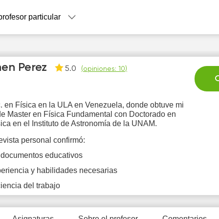
profesor particular
nen Perez
5.0
(
opiniones: 10
)
C
. en Física en la ULA en Venezuela, donde obtuve mi
de Master en Física Fundamental con Doctorado en
Fr
Sa
Su
Mo
T
sica en el Instituto de Astronomía de la UNAM.
7
8
9
10
1
evista personal confirmó:
 documentos educativos
0:00
11:00
11:00
eriencia y habilidades necesarias
0:30
11:30
11:30
ciencia del trabajo
1:00
12:00
12:00
1:30
12:30
12:30
Asignaturas
Sobre el profesor
Comentarios