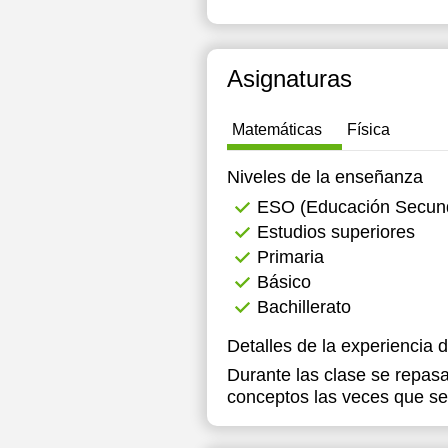
19:00
1
19:30
1
Asignaturas
20:00
1
Matemáticas
Física
20:30
1
Niveles de la enseñanza
21:00
1
ESO (Educación Secunda
1
Estudios superiores
Primaria
1
Básico
1
Bachillerato
1
Detalles de la experiencia 
Durante las clase se repasa
1
conceptos las veces que se
1