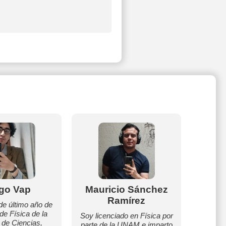
go Vap
Mauricio Sánchez
Ju
Ramírez
de último año de
Soy eg
 de Física de la
maestran
Soy licenciado en Física por
 de Ciencias,
la Un
parte de la UNAM e imparto