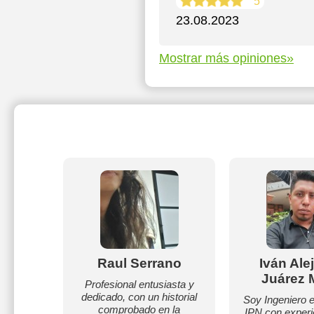
5
23.08.2023
Mostrar más opiniones»
edondo
Raul Serrano
Iván Ale
Juárez 
da, con
Profesional entusiasta y
 a grupo
dedicado, con un historial
Soy Ingeniero 
ria hasta
comprobado en la
IPN con exper