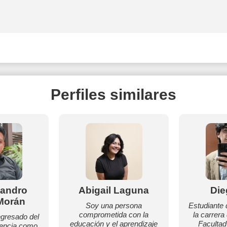
Perfiles similares
jandro
Abigail Laguna
Die
Morán
Soy una persona
Estudiante 
comprometida con la
la carrera
egresado del
educación y el aprendizaje
Facultad
iencia como