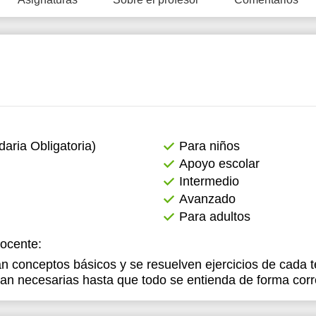
2:00
13:00
13:00
2:30
13:30
13:30
3:00
14:00
14:00
3:30
14:30
14:30
4:00
15:00
15:00
ria Obligatoria)
Para niños
4:30
15:30
15:30
Apoyo escolar
Intermedio
5:00
16:00
16:00
Avanzado
5:30
16:30
16:30
Para adultos
6:00
17:00
17:00
docente:
n conceptos básicos y se resuelven ejercicios de cada t
6:30
an necesarias hasta que todo se entienda de forma corr
7:00