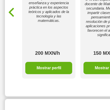
tento
enseñanza y experiencia
docente de Mat
aso hasta
práctica en los aspectos
secundaria. M
udas.
teóricos y aplicados de la
impartir clas
tecnología y las
pensamiento
matemáticas.
resolución de 
aplicaciones p
favorecen el 
significa
h
200 MXN/h
150 MX
il
Mostrar perfil
Mostrar 