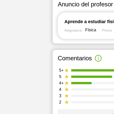
Anuncio del profesor
Aprende a estudiar fís
Física
Asignatura:
Precio
Comentarios
5+
5
4+
4
3
2