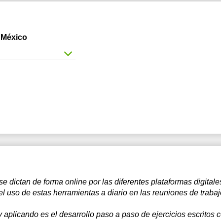
7:30
8:00
 México
8:30
9:00
9:30
0:00
0:30
1:00
 dictan de forma online por las diferentes plataformas digitale
el uso de estas herramientas a diario en las reuniones de trabaj
 aplicando es el desarrollo paso a paso de ejercicios escritos 