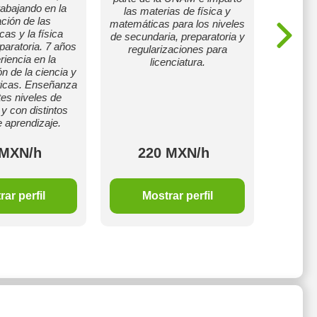
bajando en la
Autónom
las materias de física y
ación de las
3+ añ
matemáticas para los niveles
as y la física
impart
de secundaria, preparatoria y
paratoria. 7 años
jóvene
regularizaciones para
riencia en la
quieres
licenciatura.
n de la ciencia y
maner
icas. Enseñanza
ento
tes niveles de
Esc
y con distintos
encan
e aprendizaje.
alcan
 MXN/h
220 MXN/h
2
ar perfil
Mostrar perfil
M