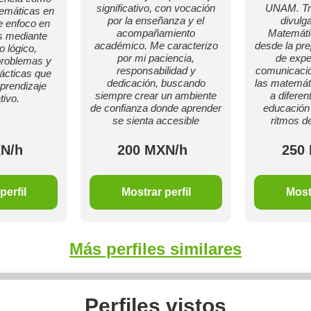
significativo, con vocación
UNAM. Tra
emáticas en
por la enseñanza y el
divulg
e enfoco en
acompañamiento
Matemátic
es mediante
académico. Me caracterizo
desde la pre
 lógico,
por mi paciencia,
de expe
problemas y
responsabilidad y
comunicació
rácticas que
dedicación, buscando
las matemát
aprendizaje
siempre crear un ambiente
a diferen
tivo.
de confianza donde aprender
educación 
se sienta accesible
ritmos d
N/h
200 MXN/h
250
perfil
Mostrar perfil
Mostr
Más perfiles similares
Perfiles vistos