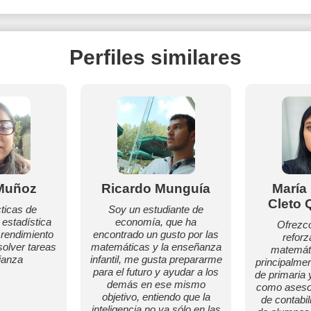
Perfiles similares
 Muñoz
Ricardo Munguía
María 
Cleto 
ticas de
Soy un estudiante de
estadística
economía, que ha
Ofrezco
 rendimiento
encontrado un gusto por las
reforz
olver tareas
matemáticas y la enseñanza
matemáti
ianza
infantil, me gusta prepararme
principalme
para el futuro y ayudar a los
de primaria 
demás en ese mismo
como asesor
objetivo, entiendo que la
de contabil
inteligencia no va sólo en las