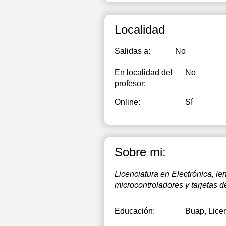
19:00
19:30
Localidad
20:00
Salidas a:
No
20:30
En localidad del
No
21:00
profesor:
Online:
Sí
Sobre mi:
Licenciatura en Electrónica, l
microcontroladores y tarjetas 
Educación:
Buap
, Lice