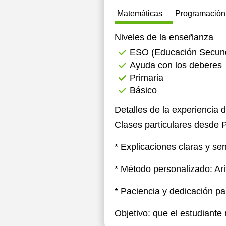
Matemáticas
Programación
12:00
12:30
Niveles de la enseñanza
ESO (Educación Secunda
13:00
Ayuda con los deberes
13:30
Primaria
Básico
14:00
Detalles de la experiencia 
16:00
Clases particulares desde P
16:30
* Explicaciones claras y se
17:00
* Método personalizado: Ari
17:30
18:00
* Paciencia y dedicación pa
18:30
Objetivo: que el estudiante