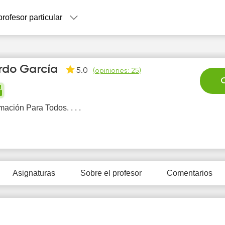
profesor particular
rdo García
5.0
(
opiniones: 25
)
C
ación Para Todos. . . .
Mo
Tu
We
Th
F
10
11
12
13
1
Asignaturas
Sobre el profesor
Comentarios