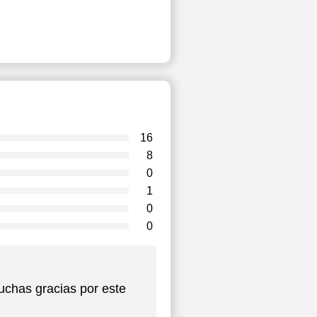
16
8
0
1
0
0
uchas gracias por este