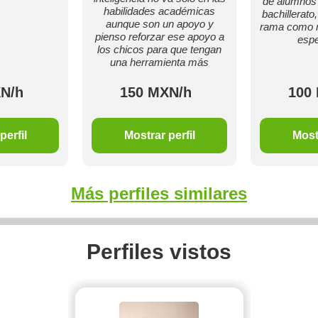
de alumnos 
habilidades académicas
bachillerato
aunque son un apoyo y
rama como m
pienso reforzar ese apoyo a
espe
los chicos para que tengan
una herramienta más
N/h
150 MXN/h
100
perfil
Mostrar perfil
Mostr
Más perfiles similares
Perfiles vistos