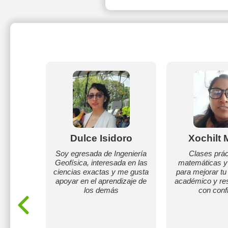
chez
Dulce Isidoro
Xochilt
nte
Soy egresada de Ingeniería
Clases prác
con
Geofísica, interesada en las
matemáticas y 
sobre
ciencias exactas y me gusta
para mejorar tu
eriencia
apoyar en el aprendizaje de
académico y res
acitando
los demás
con conf
ngrese a
iatura en
ngrese a
iatura en