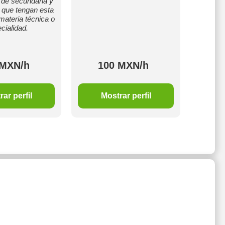
de secundaria y
, que tengan esta
ateria técnica o
cialidad.
 MXN/h
100 MXN/h
1
ar perfil
Mostrar perfil
M