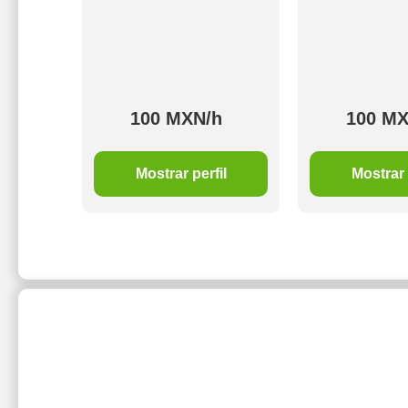
h
100 MXN/h
100 MX
il
Mostrar perfil
Mostrar 