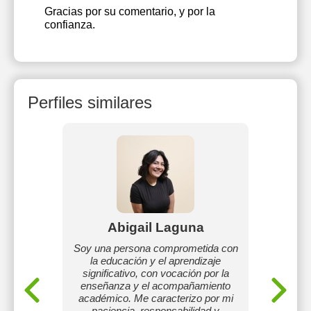
Gracias por su comentario, y por la
confianza.
Perfiles similares
ro
Abigail Laguna
Amé
Soy una persona comprometida con
la educación y el aprendizaje
 la
Soy estu
significativo, con vocación por la
nas con
de l
enseñanza y el acompañamiento
fines,
Matem
académico. Me caracterizo por mi
gos que
Física 
paciencia, responsabilidad y