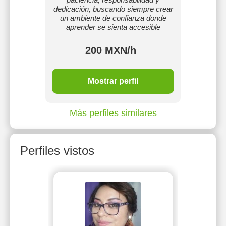
ntos.
de secun
dedicación, buscando siempre crear
clas
un ambiente de confianza donde
prepa
aprender se sienta accesible
200 MXN/h
Mostrar perfil
Más perfiles similares
Perfiles vistos