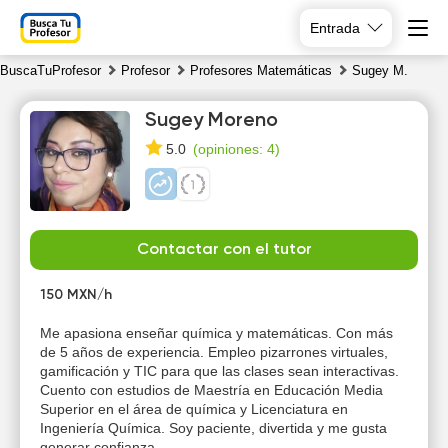
Entrada
BuscaTuProfesor
Profesor
Profesores Matemáticas
Sugey M.
Sugey Moreno
(
opiniones: 4
)
5.0
Fr
Sa
Su
Mo
Contactar con el tutor
7
8
9
10
150 MXN/h
Me apasiona enseñar química y matemáticas. Con más
de 5 años de experiencia. Empleo pizarrones virtuales,
gamificación y TIC para que las clases sean interactivas.
Cuento con estudios de Maestría en Educación Media
Superior en el área de química y Licenciatura en
Ingeniería Química. Soy paciente, divertida y me gusta
generar confianza.