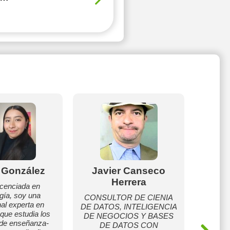
 González
Javier Canseco
Ale
Herrera
cenciada en
Mi obje
ía, soy una
brindar 
CONSULTOR DE CIENIA
nal experta en
alumno 
DE DATOS, INTELIGENCIA
que estudia los
a su rit
DE NEGOCIOS Y BASES
de enseñanza-
atenc
DE DATOS CON