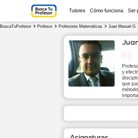
Tutores
Cómo funciona
Ser 
BuscaTuProfesor
Profesor
Profesores Matemáticas
Juan Manuel G.
Juan
Profeso
y efect
Su
discipl
9
que pa
método 
importa
11:30
12:00
12:30
Asignaturas
13:00