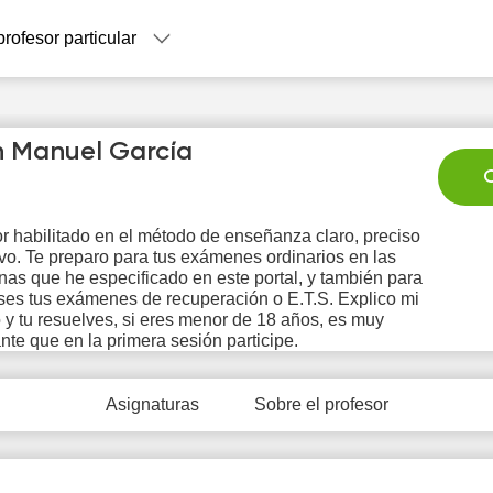
profesor particular
 Manuel García
C
r habilitado en el método de enseñanza claro, preciso
ivo. Te preparo para tus exámenes ordinarios en las
Mo
Tu
We
Th
F
inas que he especificado en este portal, y también para
10
11
12
13
1
ses tus exámenes de recuperación o E.T.S. Explico mi
y tu resuelves, si eres menor de 18 años, es muy
nte que en la primera sesión participe.
Asignaturas
Sobre el profesor