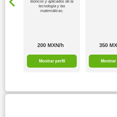
teóricos y aplicados de la
tecnología y las
matemáticas.
h
200 MXN/h
350 MX
il
Mostrar perfil
Mostrar 