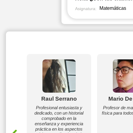
Matemáticas
Asignatura:
gros
Raul Serrano
Mario De
zalez
Profesional entusiasta y
Profesor de ma
dedicado, con un historial
física para todos
tría en
comprobado en la
s.
enseñanza y experiencia
a
práctica en los aspectos