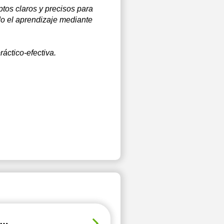
tos claros y precisos para
do el aprendizaje mediante
áctico-efectiva.
 ¿Son tus exámenes una tortura?, puedo apoyarte a aliviar tus preocupaciones y que pases bien.