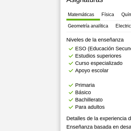
13:30
Matemáticas
Física
Quí
14:00
Geometría analítica
Electri
14:30
Niveles de la enseñanza
15:00
ESO (Educación Secunda
Estudios superiores
Curso especializado
Apoyo escolar
Primaria
Básico
Bachillerato
Para adultos
Detalles de la experiencia 
Enseñanza basada en desarr