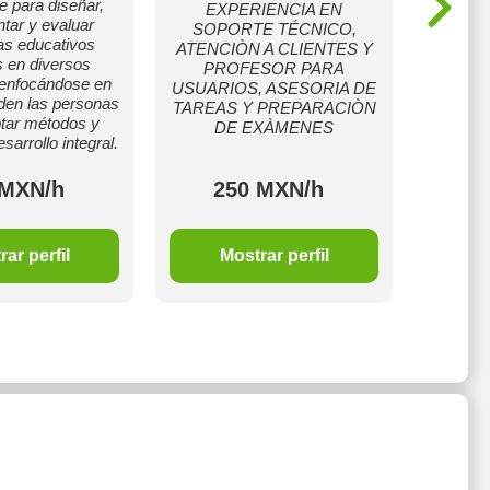
e para diseñar,
basa
EXPERIENCIA EN
tar y evaluar
enseñ
SOPORTE TÉCNICO,
s educativos
estud
ATENCIÒN A CLIENTES Y
s en diversos
necesid
PROFESOR PARA
 enfocándose en
el obje
USUARIOS, ASESORIA DE
en las personas
desarro
TAREAS Y PREPARACIÒN
tar métodos y
aprendiz
DE EXÀMENES
sarrollo integral.
su de
 MXN/h
250 MXN/h
2
ar perfil
Mostrar perfil
M