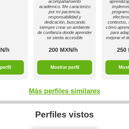
acompañamiento
aprendizaj
académico. Me caracterizo
implemen
por mi paciencia,
programa
responsabilidad y
efectivo
dedicación, buscando
contextos,
siempre crear un ambiente
cómo aprend
de confianza donde aprender
para adap
se sienta accesible
mejorar el de
N/h
200 MXN/h
250
perfil
Mostrar perfil
Mostr
Más perfiles similares
Perfiles vistos