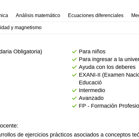
mica
Análisis matemático
Ecuaciones diferenciales
Mec
cidad y magnetismo
ria Obligatoria)
Para niños
Para ingresar a la univer
Ayuda con los deberes
EXANI-II (Examen Nacio
Educació
Intermedio
Avanzado
FP - Formación Profesio
docente:
ollos de ejercicios prácticos asociados a conceptos teó