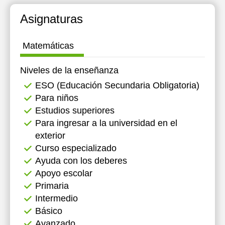
12:00
12:00
12:00
12:00
Asignaturas
19:00
19:00
19:00
19:00
Matemáticas
19:30
19:30
19:30
19:30
Niveles de la enseñanza
20:00
20:00
20:00
20:00
ESO (Educación Secundaria Obligatoria)
20:30
20:30
20:30
20:30
Para niños
21:00
21:00
21:00
21:00
Estudios superiores
Para ingresar a la universidad en el
exterior
Curso especializado
Ayuda con los deberes
Apoyo escolar
Primaria
Intermedio
Básico
Avanzado