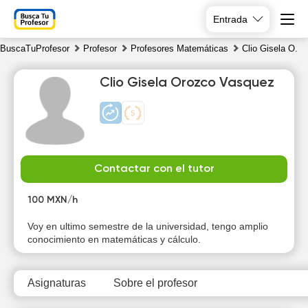
Entrada
BuscaTuProfesor
Profesor
Profesores Matemáticas
Clio Gisela O.
Clio Gisela Orozco Vasquez
Mo
Tu
We
Th
Contactar con el tutor
10
11
12
13
100 MXN/h
10:00
10:00
10:00
10:00
Voy en ultimo semestre de la universidad, tengo amplio
conocimiento en matemáticas y cálculo.
10:30
10:30
10:30
10:30
11:00
11:00
11:00
11:00
Asignaturas
Sobre el profesor
11:30
11:30
11:30
11:30