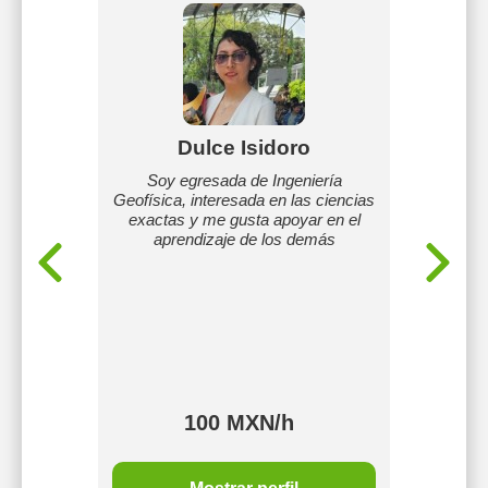
Rosa
Dulce Isidoro
gusta
Soy egresada de Ingeniería
Clases 
 como lo
Geofísica, interesada en las ciencias
est
 primaria
exactas y me gusta apoyar en el
rendim
química,
aprendizaje de los demás
100 MXN/h