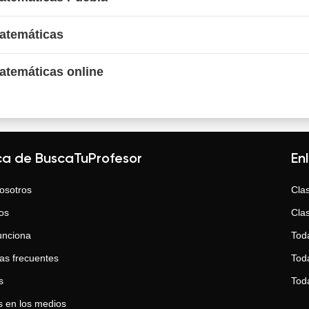
Matemáticas
atemáticas online
ca de BuscaTuProfesor
En
osotros
Clas
os
Clas
unciona
Tod
as frecuentes
Toda
s
Tod
 en los medios