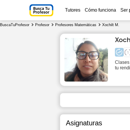
Tutores
Cómo funciona
Ser 
BuscaTuProfesor
Profesor
Profesores Matemáticas
Xochilt M.
Xoch
Clases 
tu rend
Fr
7
10:00
1
10:30
1
11:00
1
Asignaturas
11:30
1