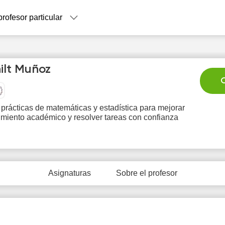
profesor particular
ilt Muñoz
C
prácticas de matemáticas y estadística para mejorar
imiento académico y resolver tareas con confianza
Sa
Su
Mo
Tu
W
8
9
10
11
1
0:00
Asignaturas
Sobre el profesor
0:30
1:00
1:30