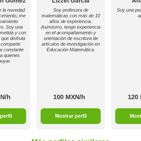
án Gómez
Lizzet Garcia
An
e la novedad
Soy profesora de
Soy una per
cimiento, me
matemáticas con más de 10
a
nsamiento
años de experiencia.
ivo. Soy una
Asimismo, tengo experiencia
metida y con
en el acompañamiento y
 que disfruta
orientación de escritura de
 compartir.
artículos de investigación en
a constante
Educación Matemática.
ra quienes
oyar.
N/h
100 MXN/h
120
perfil
Mostrar perfil
Mostr