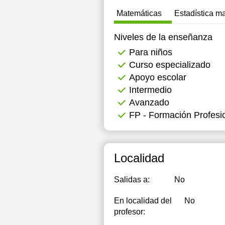
Matemáticas
Estadística m
12:00
1
12:30
1
Niveles de la enseñanza
Para niños
13:00
1
Curso especializado
16:00
1
Apoyo escolar
Intermedio
16:30
1
Avanzado
17:00
1
FP - Formación Profesi
17:30
1
18:00
1
Localidad
Salidas a:
No
En localidad del
No
profesor: