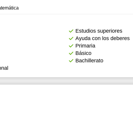
atemática
2:00
2:30
Estudios superiores
3:00
Ayuda con los deberes
6:00
Primaria
Básico
6:30
Bachillerato
7:00
onal
7:30
8:00