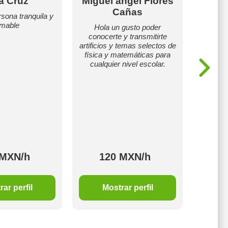
a Cruz
Miguel angel Flores
Ke
Cañas
sona tranquila y
Doy tu
mable
adolesc
Hola un gusto poder
conocerte y transmitirte
artificios y temas selectos de
física y matemáticas para
cualquier nivel escolar.
 MXN/h
120 MXN/h
1
ar perfil
Mostrar perfil
M