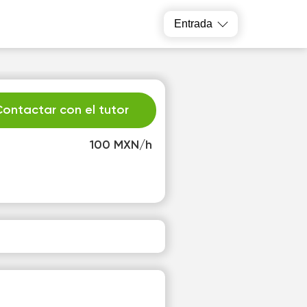
Entrada
ontactar con el tutor
100 MXN/h
e
Th
2
13