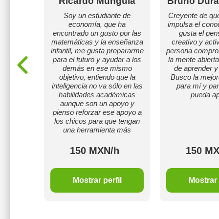
chez
Ricardo Munguía
Bruno Dur
nte
Soy un estudiante de
Creyente de qu
con
economía, que ha
impulsa el cono
sobre
encontrado un gusto por las
gusta el pe
eriencia
matemáticas y la enseñanza
creativo y act
acitando
infantil, me gusta prepararme
persona compro
ngrese a
para el futuro y ayudar a los
la mente abierta
iatura en
demás en ese mismo
de aprender y
ngrese a
objetivo, entiendo que la
Busco la mejor
iatura en
inteligencia no va sólo en las
para mí y pa
habilidades académicas
pueda ap
aunque son un apoyo y
pienso reforzar ese apoyo a
los chicos para que tengan
una herramienta más
h
150 MXN/h
150 MX
il
Mostrar perfil
Mostrar 