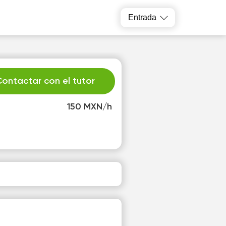
Entrada
ontactar con el tutor
150 MXN/h
u
We
1
12