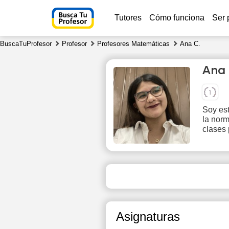
Tutores
Cómo funciona
Ser 
BuscaTuProfesor
Profesor
Profesores Matemáticas
Ana C.
Ana 
Soy est
la norm
Th
clases 
6
17:00
1
17:30
1
18:00
1
Asignaturas
18:30
1