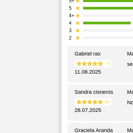
5+
5
4+
4
3
2
Gabriel rax
Ma
5
se
11.08.2025
Sandra cisneros
Ma
5+
No
28.07.2025
Graciela Aranda
Ma