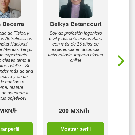
n Becerra
Belkys Betancourt
Jen
do de Física y
Soy de profesión Ingeniero
en Astrofísica en
civil y docente universitaria
Soy 
sidad Nacional
con más de 15 años de
licenc
e México. Tengo
experiencia en docencia
preescol
e experiencia
universitaria, imparto clases
previa
o clases tanto a
online
jóvene
mo adultos. Si
dando
ender más de una
prepara
ectiva y en un
de adm
de confianza.
preparat
me, ¡estaré
 de ayudarte a
tus objetivos!
 MXN/h
200 MXN/h
1
ar perfil
Mostrar perfil
M