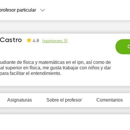
profesor particular
Castro
4.8
(
opiniones: 5
)
C
udiante de física y matemáticas en el ipn, así como de
al superior en física, me gusta trabajar con niños y dar
Fr
Sa
Su
Mo
T
para facilitar el entendimiento.
7
8
9
10
1
4:00
13:00
10:00
Asignaturas
Sobre el profesor
Comentarios
4:30
13:30
10:30
5:00
14:00
11:00
9:00
14:30
11:30