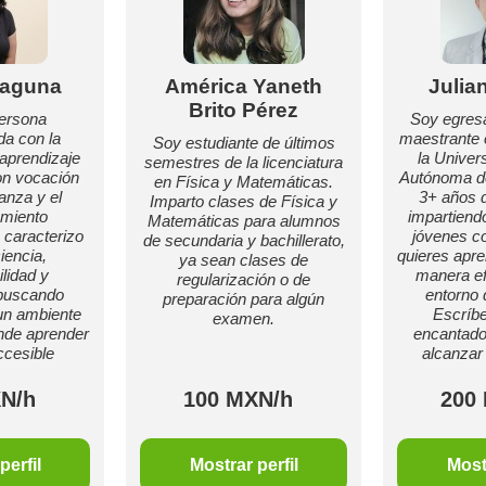
Laguna
América Yaneth
Julia
Brito Pérez
ersona
Soy egresa
a con la
maestrante 
Soy estudiante de últimos
 aprendizaje
la Univer
semestres de la licenciatura
con vocación
Autónoma d
en Física y Matemáticas.
anza y el
3+ años d
Imparto clases de Física y
miento
impartiend
Matemáticas para alumnos
caracterizo
jóvenes co
de secundaria y bachillerato,
iencia,
quieres apr
ya sean clases de
lidad y
manera ef
regularización o de
 buscando
entorno 
preparación para algún
un ambiente
Escríbe
examen.
nde aprender
encantado
ccesible
alcanzar 
N/h
100 MXN/h
200
perfil
Mostrar perfil
Mostr