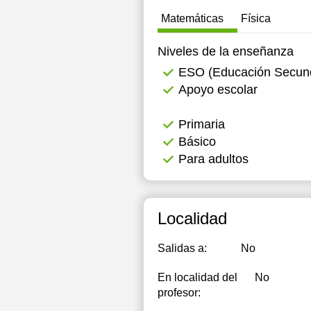
Matemáticas
Física
19:00
1
19:30
2
Niveles de la enseñanza
ESO (Educación Secunda
20:00
2
Apoyo escolar
20:30
2
Primaria
21:00
Básico
Para adultos
Localidad
Salidas a:
No
En localidad del
No
profesor: