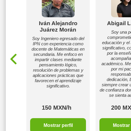
Fabela
Iván Alejandro
Abigail 
o
Juárez Morán
Soy una p
comprometid
con buena
Soy Ingeniero egresado del
educación y el
r ejemplo
IPN con experiencia como
significativo, 
amplia
docente de Matemáticas en
por la enseñ
docencia
secundaria. Me enfoco en
acompaña
ersidades
impartir clases mediante
académico. Me 
pensamiento lógico,
por mi pac
resolución de problemas y
responsabi
aplicaciones prácticas que
dedicación,
favorecen el aprendizaje
siempre crear 
significativo.
de confianza do
se sienta a
h
150 MXN/h
200 MX
il
Mostrar perfil
Mostrar 