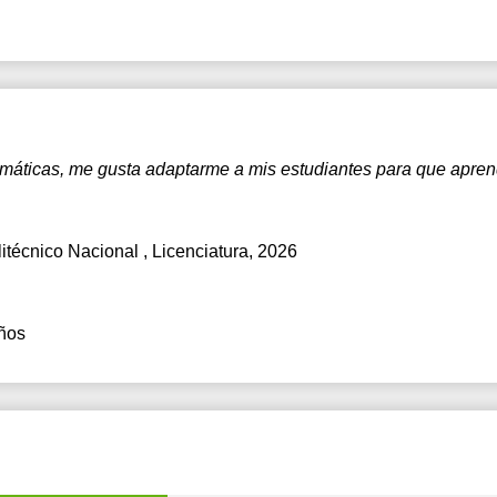
20:30
17:30
21:00
18:00
18:30
19:00
temáticas, me gusta adaptarme a mis estudiantes para que apre
19:30
20:00
olitécnico Nacional
, Licenciatura, 2026
20:30
21:00
ños