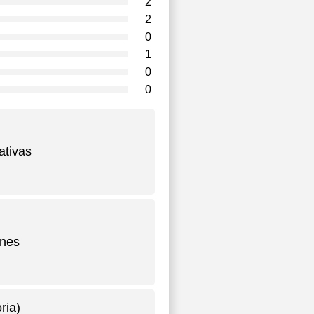
2
2
0
1
0
0
ativas
ones
ria)