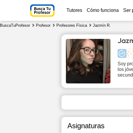
Tutores
Cómo funciona
Ser 
BuscaTuProfesor
Profesor
Profesores Física
Jazmín R.
Jazm
Soy pro
los jó
Th
secund
6
Asignaturas