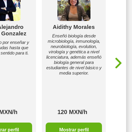
Alejandro
Aidithy Morales
T
a Gonzalez
Enseñó biología desde
Ense
microbiología, inmunología,
biologí
 por enseñar y
neurobiología, evolution,
udas hasta que
virología y genética a nivel
sentido para ti.
licenciatura, además enseñó
biología general para
estudiantes de nivel básico y
media superior.
 MXN/h
120 MXN/h
2
ar perfil
Mostrar perfil
M