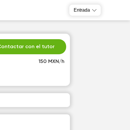
Entrada
ontactar con el tutor
150 MXN/h
u
We
1
12