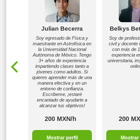
tara
Julian Becerra
Belkys Be
ñanza,
Soy egresado de Física y
Soy de profesi
ños y
maestrante en Astrofísica en
civil y docente 
s
la Universidad Nacional
con más de 1
Autónoma de México. Tengo
experiencia e
3+ años de experiencia
universitaria, i
impartiendo clases tanto a
onli
jóvenes como adultos. Si
quieres aprender más de una
manera efectiva y en un
entorno de confianza.
Escríbeme, ¡estaré
encantado de ayudarte a
alcanzar tus objetivos!
h
200 MXN/h
200 MX
il
Mostrar perfil
Mostrar 