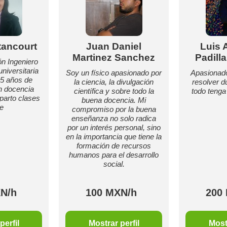
tancourt
Juan Daniel
Luis 
Martinez Sanchez
Padill
ón Ingeniero
universitaria
Soy un físico apasionado por
Apasionado
5 años de
la ciencia, la divulgación
resolver d
n docencia
científica y sobre todo la
todo tenga 
mparto clases
buena docencia. Mi
ne
compromiso por la buena
enseñanza no solo radica
por un interés personal, sino
en la importancia que tiene la
formación de recursos
humanos para el desarrollo
social.
N/h
100 MXN/h
200
perfil
Mostrar perfil
Mostr