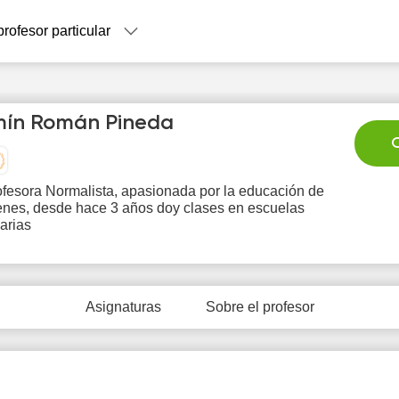
profesor particular
ín Román Pineda
C
fesora Normalista, apasionada por la educación de
venes, desde hace 3 años doy clases en escuelas
Fr
Sa
Su
Mo
T
arias
7
8
9
10
1
Asignaturas
Sobre el profesor