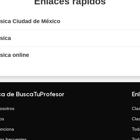
Enlaces rápidos
ísica Ciudad de México
ísica
sica online
ca de BuscaTuProfesor
En
osotros
Clas
os
Clas
unciona
Tod
as frecuentes
Toda