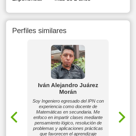
Perfiles similares
Iván Alejandro Juárez
Javi
Morán
s a mi
CON
gresista.
DAT
Soy Ingeniero egresado del IPN con
artir el
NEGOC
experiencia como docente de
 en su
CON EX
Matemáticas en secundaria. Me
TÉCNIC
enfoco en impartir clases mediante
Y PRO
pensamiento lógico, resolución de
AS
problemas y aplicaciones prácticas
PREP
que favorecen el aprendizaje