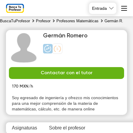
Entrada
BuscaTuProfesor
Profesor
Profesores Matemáticas
Germán R.
Germán Romero
Su
Mo
Tu
We
Contactar con el tutor
9
10
11
12
170 MXN/h
12:00
Soy egresado de ingeniería y ofrezco mis conocimientos
para una mejor comprensión de la materia de
12:30
matemáticas, cálculo, etc. de manera online
13:00
Asignaturas
Sobre el profesor
13:30