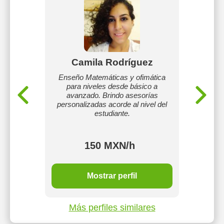
stilla
Camila Rodríguez
No
 74 años
Enseño Matemáticas y ofimática
laboral,
para niveles desde básico a
Profes
l, y soy
avanzado. Brindo asesorías
para e
personalizadas acorde al nivel del
(secu
estudiante.
Desde a
150 MXN/h
Mostrar perfil
Más perfiles similares