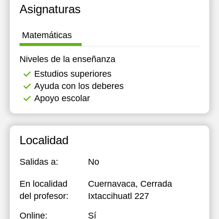
Asignaturas
18:00
18:00
18:00
20:00
20:00
20:00
Matemáticas
20:30
20:30
20:30
Niveles de la enseñanza
21:00
21:00
21:00
Estudios superiores
Ayuda con los deberes
Apoyo escolar
Localidad
Salidas a:
No
En localidad
Cuernavaca, Cerrada
del profesor:
Ixtaccihuatl 227
Online:
Sí