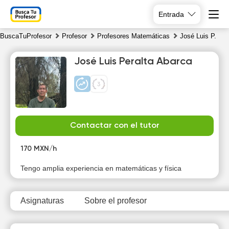
Entrada
BuscaTuProfesor
Profesor
Profesores Matemáticas
José Luis P.
José Luis Peralta Abarca
Fr
Sa
Su
Mo
Contactar con el tutor
7
8
9
10
170 MXN/h
16:00
16:00
16:00
Tengo amplia experiencia en matemáticas y física
16:30
16:30
16:30
Asignaturas
Sobre el profesor
17:00
17:00
17:00
17:30
17:30
17:30