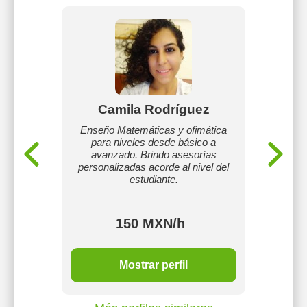
stilla
Camila Rodríguez
No
 74 años
Enseño Matemáticas y ofimática
laboral,
para niveles desde básico a
Profes
l, y soy
avanzado. Brindo asesorías
para e
personalizadas acorde al nivel del
(secu
estudiante.
Desde a
150 MXN/h
Mostrar perfil