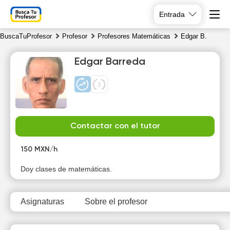
Entrada
BuscaTuProfesor
Profesor
Profesores Matemáticas
Edgar B.
Edgar Barreda
Th
Fr
Sa
Su
Contactar con el tutor
6
7
8
9
150 MXN/h
Doy clases de matemáticas.
Asignaturas
Sobre el profesor