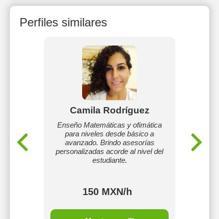
Perfiles similares
Camila Rodríguez
No
permitió
Enseño Matemáticas y ofimática
ento de
para niveles desde básico a
Profes
 clases
avanzado. Brindo asesorías
para e
ria hasta
personalizadas acorde al nivel del
(secu
estudiante.
Desde a
150 MXN/h
MXN/h