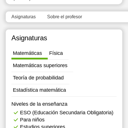
12:00
12:00
Asignaturas
Sobre el profesor
12:30
12:30
13:00
13:00
Asignaturas
13:30
13:30
14:00
14:00
Matemáticas
Física
14:30
14:30
Matemáticas superiores
15:00
15:00
Teoría de probabilidad
15:30
15:30
Estadística matemática
16:00
16:00
Niveles de la enseñanza
16:30
ESO (Educación Secundaria Obligatoria)
17:00
Para niños
Estudios superiores
17:30