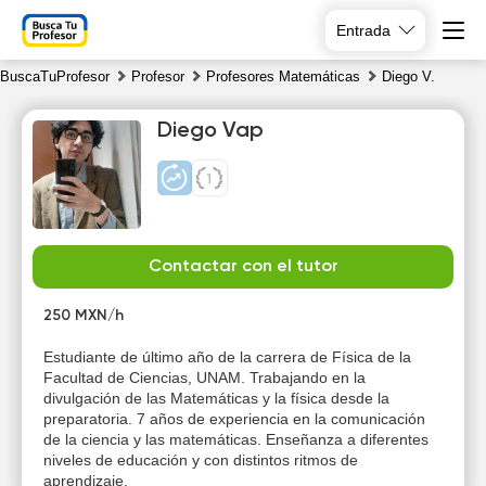
Entrada
BuscaTuProfesor
Profesor
Profesores Matemáticas
Diego V.
Diego Vap
Fr
Sa
Su
Mo
Contactar con el tutor
7
8
9
10
250 MXN/h
10:00
10:00
Estudiante de último año de la carrera de Física de la
Facultad de Ciencias, UNAM. Trabajando en la
10:30
10:30
divulgación de las Matemáticas y la física desde la
preparatoria. 7 años de experiencia en la comunicación
11:00
11:00
de la ciencia y las matemáticas. Enseñanza a diferentes
niveles de educación y con distintos ritmos de
11:30
11:30
aprendizaje.