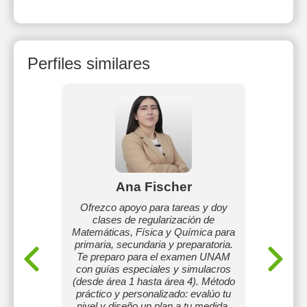
Perfiles similares
z
Ana Fischer
Jos
rico-
Ofrezco apoyo para tareas y doy
es en
clases de regularización de
Espec
M desde
Matemáticas, Física y Química para
Quími
primaria, secundaria y preparatoria.
rigor 
Te preparo para el examen UNAM
práctic
con guías especiales y simulacros
prep
(desde área 1 hasta área 4). Método
univers
práctico y personalizado: evalúo tu
y re
nivel y diseño un plan a tu medida.