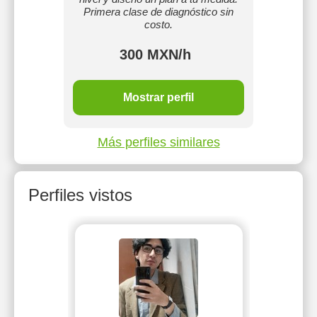
¡Haga
Primera clase de diagnóstico sin
costo.
300 MXN/h
Mostrar perfil
Más perfiles similares
Perfiles vistos