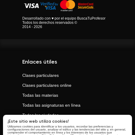
Desarrollado con ♥ por el equipo BuscaTuProfesor
Todos los derechos reservados ©
2014 - 2026
Enlaces útiles
Clases particulares
Clases particulares online
Todas las materias
Todas las asignaturas en línea
Todas las ciudades
¡Este sitio web utiliza cookies!
Utilizamos cookies para identificar a los usuarios, recordar las preferencias y
configuraciones del usuario, analizar el tráfico y las tendencias del sitio y, en general,
Clases populares
comprender el comportamiento en línea y los intereses de los usuarios que