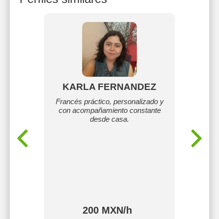
el
KARLA FERNANDEZ
Enr
LUCION
Francés práctico, personalizado y
Físico
ÍAS EN
con acompañamiento constante
voca
UÍMICA
desde casa.
cien
S.
rinco
os
través 
divertid
en la p
actuale
200 MXN/h