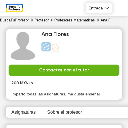
Entrada
BuscaTuProfesor
Profesor
Profesores Matemáticas
Ana F.
Ana Flores
Sa
Su
Mo
Tu
Contactar con el tutor
8
9
10
11
200 MXN/h
Imparto todas las asignaturas, me gusta enseñar
Asignaturas
Sobre el profesor