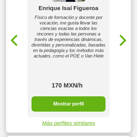
Enrique Isaí Figueroa
R
putación
Físico de formación y docente por
Soy un 
vocación, me gusta llevar las
ha en
ciencias exactas a todos los
matemáti
rincones y todas las personas a
me gusta
través de experiencias dinámicas,
ayudar
divertidas y personalizadas, basadas
objetivo
en la pedagogía y los métodos más
no v
actuales, como el POE o Van Hiele
académi
piens
chi
170 MXN/h
Mostrar perfil
Más perfiles similares