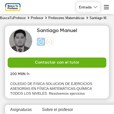
Entrada
BuscaTuProfesor
Profesor
Profesores Matemáticas
Santiago M.
Santiago Manuel
Mo
Tu
We
Th
Contactar con el tutor
10
11
12
13
200 MXN/h
11:30
15:00
14:00
11:30
COLEGIO DE FISICA SOLUCION DE EJERCICIOS
ASESORÍAS EN FÍSICA-MATEMÁTICAS-QUÍMICA
15:00
16:30
14:30
14:30
TODOS LOS NIVELES. Resolvemos ejercicios
15:00
15:00
Asignaturas
Sobre el profesor
15:30