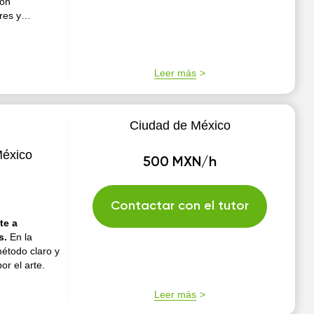
con
res y
Leer más
Ciudad de México
México
500 MXN/h
Contactar con el tutor
te a
es.
En la
método claro y
r el arte.
Leer más