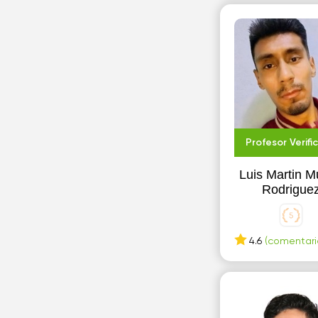
San Pedro Tlaquepaque
T
Toluca
Profesor Verifi
Luis Martin M
Rodrigue
4.6
(comentario