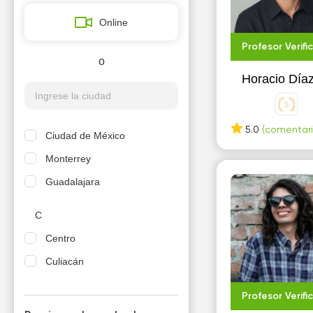
Online
Profesor Verifi
o
Horacio Día
5.0
(comentari
Ciudad de México
Monterrey
Guadalajara
C
Centro
Culiacán
G
Profesor Verifi