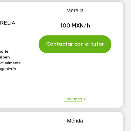
Morelia
RELIA
100 MXN/h
Contactar con el tutor
o te
riben
actualmente
ngeniería
Leer más
Mérida