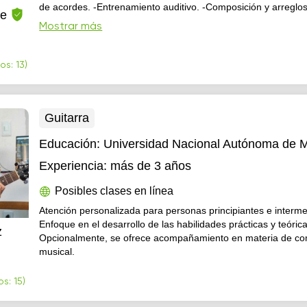
de acordes. -Entrenamiento auditivo. -Composición y arreglo
he
aplicada al instrumento. No importa la edad o el nivel, solo di
Mostrar más
muchas ganas de aprender.
os: 13)
Guitarra
Educación:
Universidad Nacional Autónoma de 
Experiencia:
más de 3 años
Posibles clases en línea
Atención personalizada para personas principiantes e interme
Enfoque en el desarrollo de las habilidades prácticas y teórica
z
Opcionalmente, se ofrece acompañamiento en materia de co
musical.
s: 15)