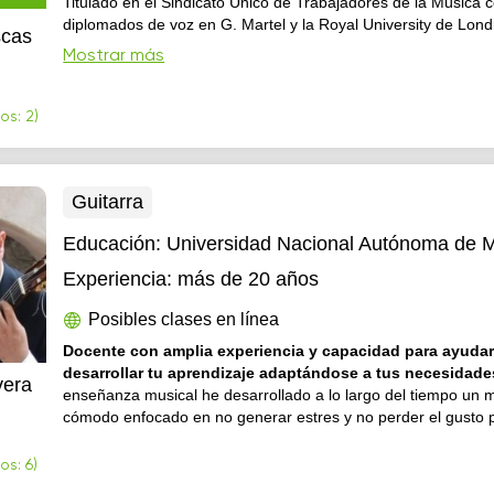
Titulado en el Sindicato Único de Trabajadores de la Música 
diplomados de voz en G. Martel y la Royal University de Lond
scas
estudios particulares de guitarra, piano y bajo.
Mostrar más
os: 2)
Guitarra
Educación:
Universidad Nacional Autónoma de 
Experiencia:
más de 20 años
Posibles clases en línea
Docente con amplia experiencia y capacidad para ayudar
desarrollar tu aprendizaje adaptándose a tus necesidad
vera
enseñanza musical he desarrollado a lo largo del tiempo un 
cómodo enfocado en no generar estres y no perder el gusto po
os: 6)