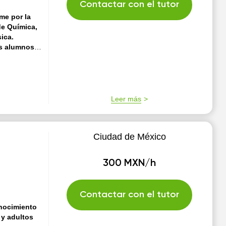
Contactar con el tutor
me por la
de Química,
ica.
is alumnos
 forma
 de la vida
y analicen
nta que te voy
 material para
Leer más
Ciudad de México
300 MXN/h
Contactar con el tutor
onocimiento
 y adultos