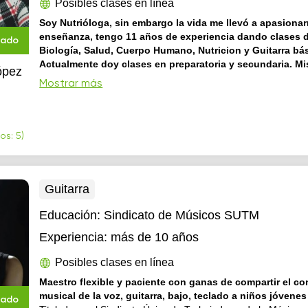
Posibles clases en línea
Soy Nutrióloga, sin embargo la vida me llevó a apasionar
enseñanza, tengo 11 años de experiencia dando clases 
cado
Biología, Salud, Cuerpo Humano, Nutricion y Guitarra bás
Actualmente doy clases en preparatoria y secundaria. M
ópez
dicen que les encantan mis clases porque les enseño de
Mostrar más
práctica y sencilla.
Mi forma de explicar se basa en ejemplos
diaria, ya que esto me apoya a que los alumnos comprendan 
conceptos de forma sencilla. Si deseas una clase, ten en cue
a dar lo que necesitas, sin explicaciones innecesarias. Tengo
os: 5)
muchos temas, diapositivas, ...
Guitarra
Educación:
Sindicato de Músicos SUTM
Experiencia:
más de 10 años
Posibles clases en línea
Maestro flexible y paciente con ganas de compartir el c
musical de la voz, guitarra, bajo, teclado a niños jóvenes
cado