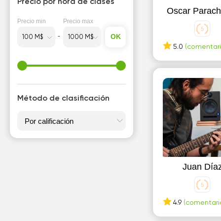
Precio por hora de clases
Guanajuato
Oscar Parac
Precio min
Precio max
L
OK
León
5.0
(comentari
M
Mérida
Método de clasificación
Metepec, México
N
Nezahualcóyotl
O
Juan Día
Ocoyoacac
S
4.9
(comentario
San Mateo Atenco