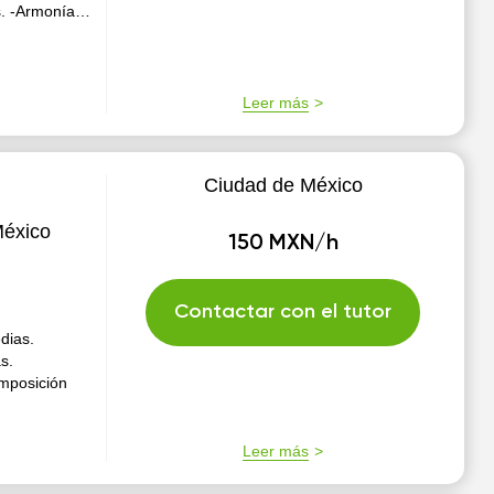
s. -Armonía
sposición y
Leer más
Ciudad de México
México
150 MXN/h
Contactar con el tutor
dias.
s.
mposición
Leer más