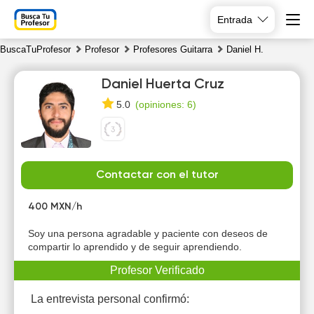
Entrada
BuscaTuProfesor
Profesor
Profesores Guitarra
Daniel H.
Daniel Huerta Cruz
(
opiniones: 6
)
5.0
Sa
Su
Mo
Tu
Contactar con el tutor
8
9
10
11
400 MXN/h
Soy una persona agradable y paciente con deseos de
compartir lo aprendido y de seguir aprendiendo.
Profesor Verificado
La entrevista personal confirmó: