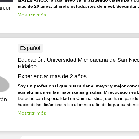
MATEMATICO, lo cual llevo ya impartiendo clases particu
mas de 20 años, atiendo estudiantes de nivel, Secundari
arcon
Bachillerato , Licenciaturas, Ingenierías y Arquitectura.
c
Mostrar más
estudios de Arquitecto y de Ing. civil, lo cual me permite tene
conocimientos en el área de Físico - matemático, al atender a
estudiantes siempre aplico estrategias diferentes para cada 
adapto el material a trabajar de acuerdo al ritmo de aprendiz
uno d...
Español
Educación:
Universidad Michoacana de San Nico
Hidalgo
Experiencia:
más de 2 años
Soy un profesional que busca dar el mayor y mejor cono
sus alumnos en las materias asignadas.
Mi educación es 
Derecho con Especialidad en Criminalística, que ha impartido
rán
haciéndolas dinámicas a los alumnos a fin de lograr su atenci
comprensión de los temas que se ven en clase.
Mostrar más