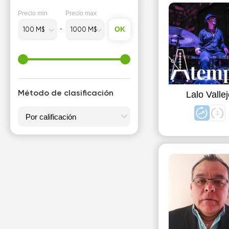
I
Precio min
Precio max
Italiano
OK
M
Música
Método de clasificación
Lalo Valle