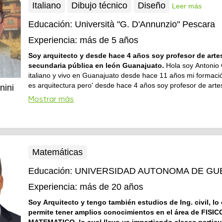
Italiano
Dibujo técnico
Diseño
Leer más
Educación:
Università "G. D'Annunzio" Pescara
Experiencia:
más de 5 años
Soy arquitecto y desde hace 4 años soy profesor de arte
secundaria pública en león Guanajuato.
Hola soy Antonio 
italiano y vivo en Guanajuato desde hace 11 años mi formaci
es arquitectura pero' desde hace 4 años soy profesor de arte
nini
León así que tengo experiencia en la enseñanza con person
Mostrar más
aunque en pasado he dato clases particulares también a...
Matemáticas
Educación:
UNIVERSIDAD AUTONOMA DE G
Experiencia:
más de 20 años
Soy Arquitecto y tengo también estudios de Ing. civil, lo
permite tener amplios conocimientos en el área de FISIC