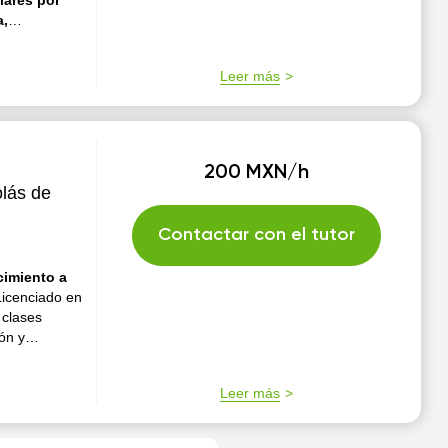
lares por
a,
uento con
r amplios
Leer más
 los
uno, ya que
aje de cada
200 MXN/h
lás de
Contactar con el tutor
cimiento a
Licenciado en
 clases
ón y
Leer más