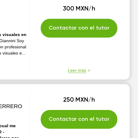
300 MXN/h
Contactar con el tutor
s visuales en
Giannini Soy
ón profesional
s visuales en
as jóvenes
Leer más
250 MXN/h
UERRERO
Contactar con el tutor
 cual me
O -