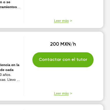
n o se
rramientos
presentan,
os servicios
Leer más
200 MXN/h
Contactar con el tutor
iencia en la
 de cada
0 años.
cas. Llevo 6
o de
iveles, desde
Leer más