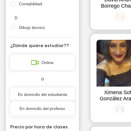
Contabilidad
Borrego Cha
D
Dibujo técnico
Diseño
¿Dónde quiere estudiar??
E
Español
Online
F
o
Finanzas
Ximena Sof
En domicilio del estudiante
González Ar
G
Geometría descriptiva
En domicilio del profesor
Guitarra
Precio por hora de clases