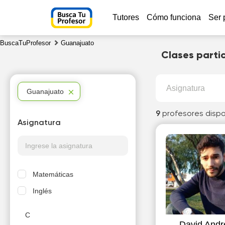
Tutores
Cómo funciona
Ser 
BuscaTuProfesor
Guanajuato
Clases parti
Asignatura
Guanajuato
9
profesores dispo
Asignatura
Matemáticas
Inglés
C
David Andr