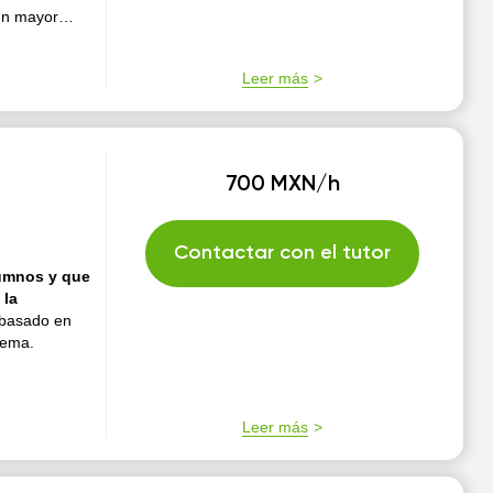
 un mayor
e un in...
Leer más
700 MXN/h
Contactar con el tutor
lumnos y que
 la
 basado en
tema.
Leer más