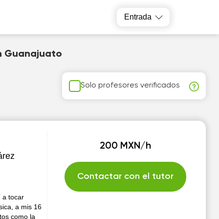
Entrada
en Guanajuato
Solo profesores verificados
200 MXN/h
árez
Contactar con el tutor
 a tocar
sica, a mis 16
ntos como la