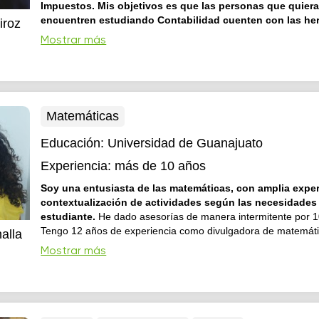
Impuestos. Mis objetivos es que las personas que quiera
encuentren estudiando Contabilidad cuenten con las he
iroz
suficientes para enfrentar las situaciones reales que se 
Mostrar más
enla vida laboral, día a día.
Profesional y comprometido en l
que ofrezco.
Matemáticas
Educación:
Universidad de Guanajuato
Experiencia:
más de 10 años
Soy una entusiasta de las matemáticas, con amplia exper
contextualización de actividades según las necesidades
estudiante.
He dado asesorías de manera intermitente por 1
Tengo 12 años de experiencia como divulgadora de matemáti
alla
años trabajando en la Coordinación de Divulgación del Centr
Mostrar más
Investigación en Matemáticas. He dado clases en todos los n
primaria hasta universidad. En genera...