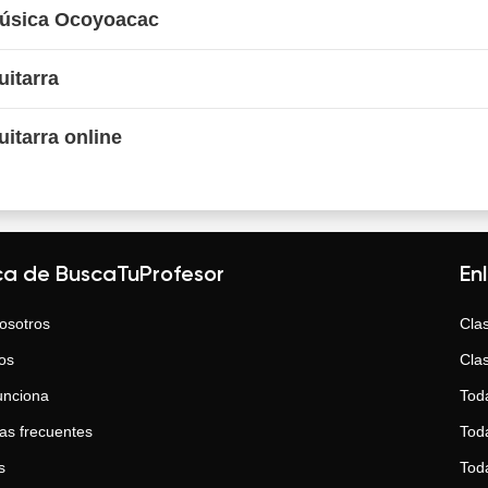
Música Ocoyoacac
uitarra
uitarra online
ca de BuscaTuProfesor
En
osotros
Clas
os
Clas
unciona
Tod
as frecuentes
Toda
s
Tod