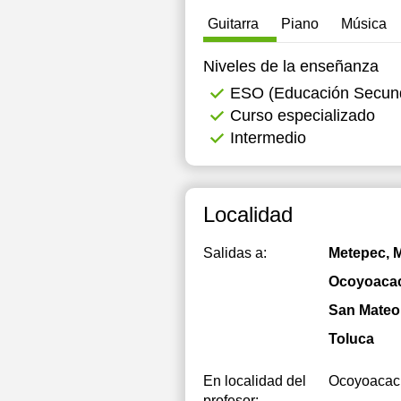
Guitarra
Piano
Música
16:30
1
17:00
1
Niveles de la enseñanza
ESO (Educación Secunda
1
Curso especializado
1
Intermedio
1
1
Localidad
1
Salidas a:
Metepec, 
1
Ocoyoaca
1
San Mateo
1
Toluca
1
En localidad del
Ocoyoacac
profesor: