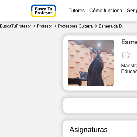
Tutores
Cómo funciona
Ser 
BuscaTuProfesor
Profesor
Profesores Guitarra
Esmeralda D.
Esme
Maestra
Educac
Sa
8
10:00
1
15:00
1
15:30
1
Asignaturas
16:00
1