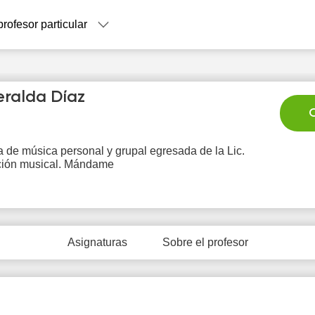
profesor particular
ralda Díaz
C
 de música personal y grupal egresada de la Lic.
ión musical. Mándame
Su
Mo
Tu
We
T
9
10
11
12
1
0:00
Asignaturas
Sobre el profesor
0:30
1:00
1:30