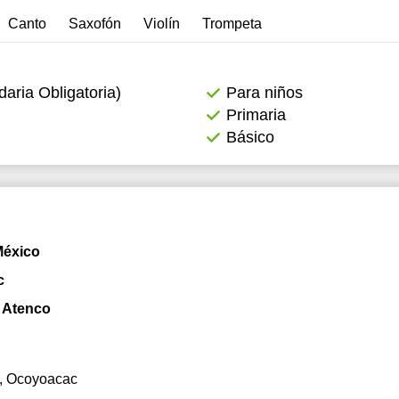
Canto
Saxofón
Violín
Trompeta
2:00
2:30
ria Obligatoria)
Para niños
3:00
Primaria
3:30
Básico
4:00
4:30
5:00
México
5:30
c
6:00
 Atenco
6:30
7:00
, Ocoyoacac