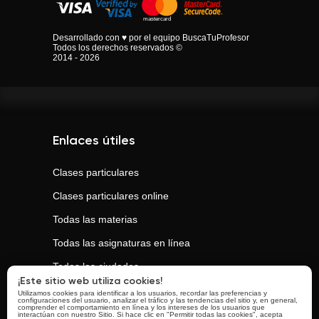
Desarrollado con ♥ por el equipo BuscaTuProfesor
Todos los derechos reservados ©
2014 - 2026
Enlaces útiles
Clases particulares
Clases particulares online
Todas las materias
Todas las asignaturas en línea
Todas las ciudades
¡Este sitio web utiliza cookies!
Utilizamos cookies para identificar a los usuarios, recordar las preferencias y
configuraciones del usuario, analizar el tráfico y las tendencias del sitio y, en general,
Clases populares
comprender el comportamiento en línea y los intereses de los usuarios que
interactúan con nuestro Sitio. Si hace clic en "Permitir todas las cookies", acepta