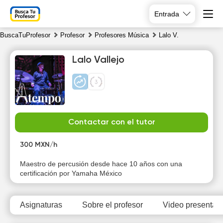
Entrada
BuscaTuProfesor
Profesor
Profesores Música
Lalo V.
Lalo Vallejo
Mo
Tu
We
Th
Contactar con el tutor
10
11
12
13
300 MXN/h
Maestro de percusión desde hace 10 años con una
certificación por Yamaha México
Asignaturas
Sobre el profesor
Video presentati