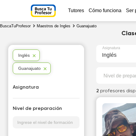
Tutores
Cómo funciona
Ser 
BuscaTuProfesor
Maestros de Ingles
Guanajuato
Clas
Asignatura
Inglés
Inglés
Guanajuato
Nivel de prepa
Asignatura
2
profesores disp
Nivel de preparación