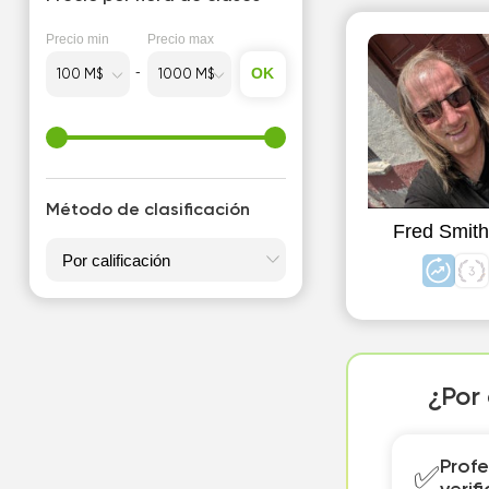
Precio min
Precio max
OK
Método de clasificación
Fred Smit
¿Por
Profe
✅