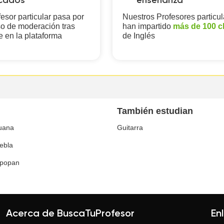
icados
enseñanza
esor particular pasa por
Nuestros Profesores particul
o de moderación tras
han impartido
más de 100 c
e en la plataforma
de Inglés
También estudian
juana
Guitarra
ebla
popan
Acerca de BuscaTuProfesor
En