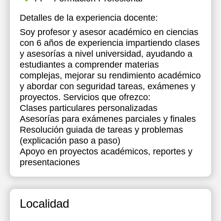
Detalles de la experiencia docente:
18:00
18:00
Soy profesor y asesor académico en ciencias
18:30
18:30
con 6 años de experiencia impartiendo clases
y asesorías a nivel universidad, ayudando a
19:00
19:00
estudiantes a comprender materias
19:30
19:30
complejas, mejorar su rendimiento académico
y abordar con seguridad tareas, exámenes y
20:00
20:00
proyectos. Servicios que ofrezco:
Clases particulares personalizadas
20:30
20:30
Asesorías para exámenes parciales y finales
Resolución guiada de tareas y problemas
21:00
21:00
(explicación paso a paso)
Apoyo en proyectos académicos, reportes y
presentaciones
Localidad