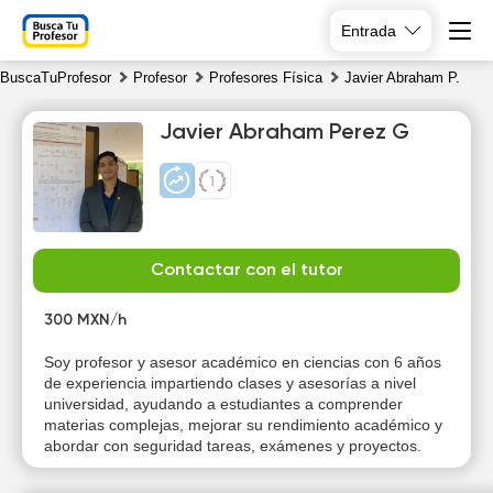
Entrada
BuscaTuProfesor
Profesor
Profesores Física
Javier Abraham P.
Javier Abraham Perez G
Th
Fr
Sa
Su
Contactar con el tutor
6
7
8
9
300 MXN/h
10:00
10:00
Soy profesor y asesor académico en ciencias con 6 años
de experiencia impartiendo clases y asesorías a nivel
10:30
10:30
universidad, ayudando a estudiantes a comprender
materias complejas, mejorar su rendimiento académico y
11:00
11:00
abordar con seguridad tareas, exámenes y proyectos.
11:30
11:30