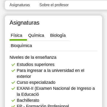
Asignaturas
Sobre el profesor
12:00
12:00
12:30
12:30
Asignaturas
13:00
13:00
13:30
13:30
Física
Química
Biología
14:00
14:00
Bioquímica
14:30
14:30
Niveles de la enseñanza
15:00
15:00
Estudios superiores
Para ingresar a la universidad en el
15:30
15:30
exterior
16:00
16:00
Curso especializado
EXANI-II (Examen Nacional de Ingreso a
16:30
16:30
la Educació
17:00
17:00
Bachillerato
FP - Formación Profesional
17:30
17:30