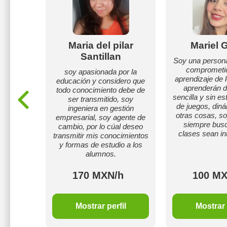
tro
Maria del pilar
Mariel 
Santillan
 UAA,
Soy una person
nada y
comprometid
soy apasionada por la
artir
aprendizaje de 
educación y considero que
ferentes
aprenderán 
todo conocimiento debe de
sencilla y sin es
ser transmitido, soy
de juegos, din
ingeniera en gestión
otras cosas, so
empresarial, soy agente de
siempre busc
cambio, por lo cúal deseo
clases sean in
transmitir mis conocimientos
y formas de estudio a los
alumnos.
h
170 MXN/h
100 MX
il
Mostrar perfil
Mostrar 