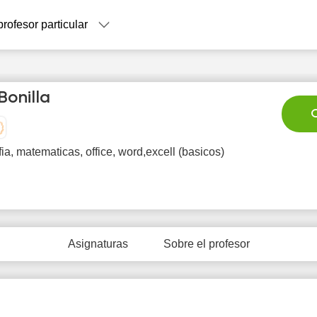
profesor particular
Bonilla
C
ia, matematicas, office, word,excell (basicos)
Su
Mo
Tu
We
T
9
10
11
12
1
Asignaturas
Sobre el profesor