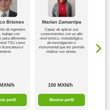
co Briones
Marían Zamarripa
Juan
ón de ingeniero
Capaz de aplicar sus
, trabajo con
conocimientos con un alto
Person
 para diferentes
nivel teórico, metodológico,
con g
 nivel TSU como
de investigación e
 licenciatura e
instrumental que les permita
eniería.
realizar sus tareas.
 MXN/h
100 MXN/h
1
ar perfil
Mostrar perfil
M