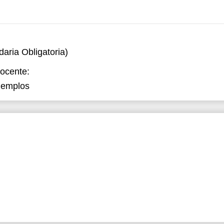
ria Obligatoria)
docente:
jemplos