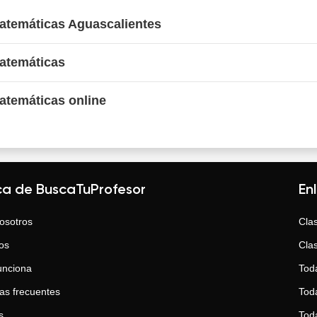
Matemáticas Aguascalientes
Matemáticas
atemáticas online
ca de BuscaTuProfesor
En
osotros
Clas
os
Clas
unciona
Tod
as frecuentes
Toda
s
Tod