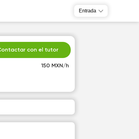
Entrada
ontactar con el tutor
150 MXN/h
h
Fr
3
14