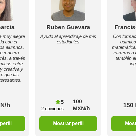
Garcia
Ruben Guevara
Francis
a muy alegre
Ayudo al aprendizaje de mis
Con formaci
a con el
estudiantes
químico
los alumnos,
matemáticas
de manera
carreras a
trés, a través
también en
ámicas entre
ing
y creativa y
o que las
teresantes.
100
5
N/h
150
MXN/h
2 opiniones
perfil
Mostrar perfil
Mostr