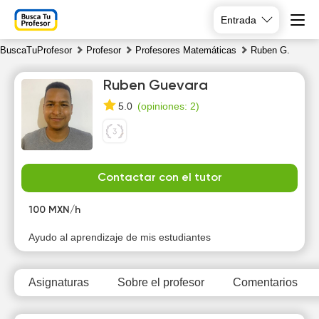
Entrada
BuscaTuProfesor
Profesor
Profesores Matemáticas
Ruben G.
Ruben Guevara
(
opiniones: 2
)
5.0
Fr
Sa
Su
Mo
Contactar con el tutor
7
8
9
10
100 MXN/h
10:00
10:00
10:00
Ayudo al aprendizaje de mis estudiantes
10:30
10:30
10:30
Asignaturas
Sobre el profesor
Comentarios
11:00
11:00
11:00
11:30
11:30
11:30