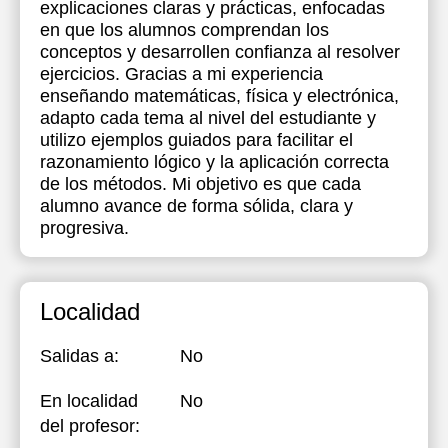
explicaciones claras y prácticas, enfocadas
en que los alumnos comprendan los
18:00
18:00
18:00
conceptos y desarrollen confianza al resolver
ejercicios. Gracias a mi experiencia
18:30
18:30
18:30
enseñando matemáticas, física y electrónica,
19:00
19:00
19:00
adapto cada tema al nivel del estudiante y
utilizo ejemplos guiados para facilitar el
19:30
19:30
19:30
razonamiento lógico y la aplicación correcta
de los métodos. Mi objetivo es que cada
20:00
20:00
20:00
alumno avance de forma sólida, clara y
20:30
20:30
20:30
progresiva.
21:00
21:00
21:00
Localidad
Salidas a:
No
En localidad
No
del profesor: