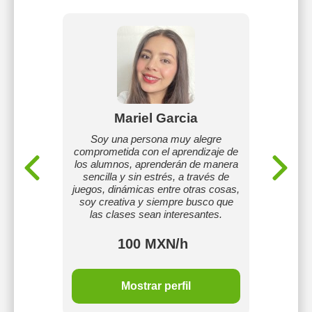
Mariel Garcia
Fr
ffice,
Soy una persona muy alegre
Con form
)
comprometida con el aprendizaje de
trab
los alumnos, aprenderán de manera
difer
sencilla y sin estrés, a través de
como 
juegos, dinámicas entre otras cosas,
soy creativa y siempre busco que
las clases sean interesantes.
100 MXN/h
Mostrar perfil