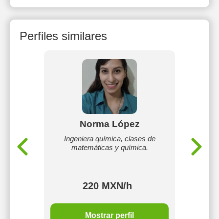
Perfiles similares
a
Norma López
L
al y una
Ingeniera química, clases de
Mi nomb
ctor y
matemáticas y química.
química
s
dar cl
para q
220 MXN/h
Mostrar perfil