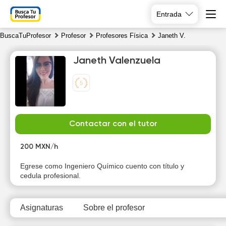
Entrada
BuscaTuProfesor
Profesor
Profesores Física
Janeth V.
Janeth Valenzuela
Mo
Tu
We
Th
Contactar con el tutor
10
11
12
13
200 MXN/h
18:00
18:00
18:00
18:00
Egrese como Ingeniero Químico cuento con título y
cedula profesional.
18:30
18:30
18:30
18:30
19:00
19:00
19:00
19:00
Asignaturas
Sobre el profesor
19:30
19:30
19:30
19:30