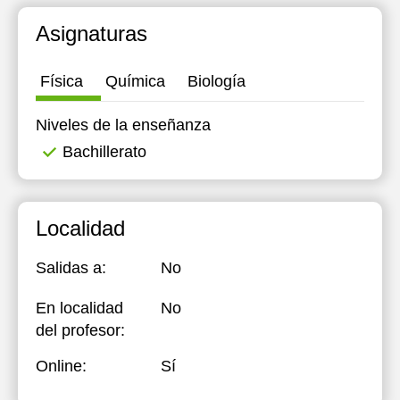
20:00
20:00
20:00
20:00
Asignaturas
Física
Química
Biología
Niveles de la enseñanza
Bachillerato
Localidad
Salidas a:
No
En localidad
No
del profesor:
Online:
Sí