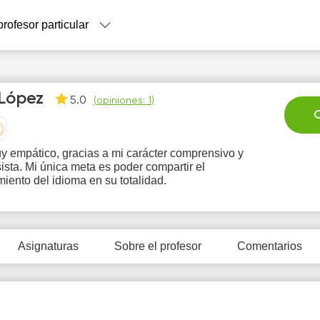
profesor particular
 López
5.0
(
opiniones: 1
)
C
 empático, gracias a mi carácter comprensivo y
ista. Mi única meta es poder compartir el
Sa
Su
Mo
Tu
W
iento del idioma en su totalidad.
8
9
10
11
1
0:00
10:00
Asignaturas
Sobre el profesor
Comentarios
0:00
20:00
0:30
20:30
1:00
21:00