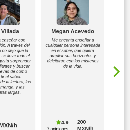
Villada
Megan Acevedo
Yes
 enseñar con
Me encanta enseñar a
Busco o
n. A través del
cualquier persona interesada
permita
o no dejo que la
en el saber, que quiera
que tr
 se lleve todo el
ampliar sus horizontes y
compl
gusta sorprender
deleitarse con los misterios
iantes y buscar
de la vida.
uevas de cómo
ir el saber.
e la lectura, los
l manga, y las
tas largas.
200
4.9
 MXN/h
2
MXN/h
7 opiniones