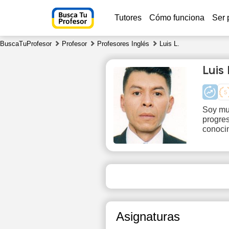
Tutores
Cómo funciona
Ser 
BuscaTuProfesor
Profesor
Profesores Inglés
Luis L.
Luis
Soy muy
progres
Fr
conocim
7
10:00
1
20:00
2
20:30
2
Asignaturas
21:00
2