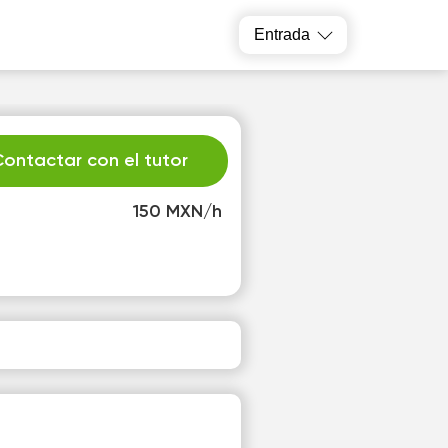
Entrada
ontactar con el tutor
150 MXN/h
e
Th
2
13