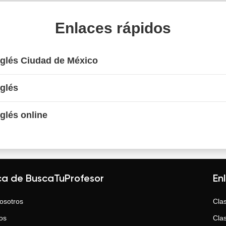
Enlaces rápidos
nglés Ciudad de México
nglés
nglés online
ca de BuscaTuProfesor
En
osotros
Clas
os
Clas