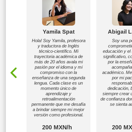
oman
Yamila Spat
Abigail 
eratura,
Hola! Soy Yamila, profesora
Soy una p
 EU.
y traductora de Inglés
comprometid
técnico-científico. Mi
educación y el
trayectoria académica de
significativo, 
más de 20 años avala mi
por la enseñ
pasión por el idioma y mi
acompaña
compromiso con la
académico. Me 
enseñanza de una segunda
por mi pac
lengua. Cada clase es un
responsabi
momento único de
dedicación,
aprendizaje y
siempre crear 
retroalimentación
de confianza do
permanente que me desafía
se sienta a
a brindar siempre mi mejor
versión como profesional.
h
200 MXN/h
200 MX