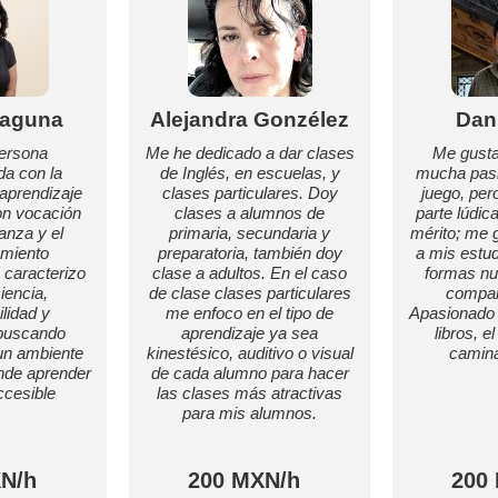
Laguna
Alejandra Gonzélez
Dan 
ersona
Me he dedicado a dar clases
Me gusta
a con la
de Inglés, en escuelas, y
mucha pasió
 aprendizaje
clases particulares. Doy
juego, per
con vocación
clases a alumnos de
parte lúdica
anza y el
primaria, secundaria y
mérito; me 
miento
preparatoria, también doy
a mis estud
caracterizo
clase a adultos. En el caso
formas n
iencia,
de clase clases particulares
compart
lidad y
me enfoco en el tipo de
Apasionado d
 buscando
aprendizaje ya sea
libros, e
un ambiente
kinestésico, auditivo o visual
camina
nde aprender
de cada alumno para hacer
ccesible
las clases más atractivas
para mis alumnos.
N/h
200 MXN/h
200