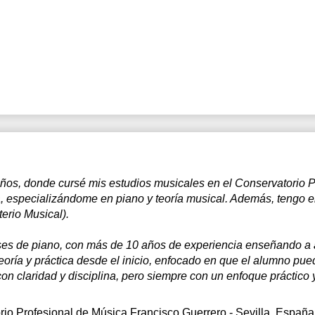
7:30
8:00
8:30
9:00
9:30
0:00
0:30
ños, donde cursé mis estudios musicales en el Conservatorio P
1:00
a, especializándome en piano y teoría musical. Además, tengo el
erio Musical).
ses de piano, con más de 10 años de experiencia enseñando a
oría y práctica desde el inicio, enfocado en que el alumno pued
 con claridad y disciplina, pero siempre con un enfoque práctico 
io Profesional de Música Francisco Guerrero - Sevilla, España