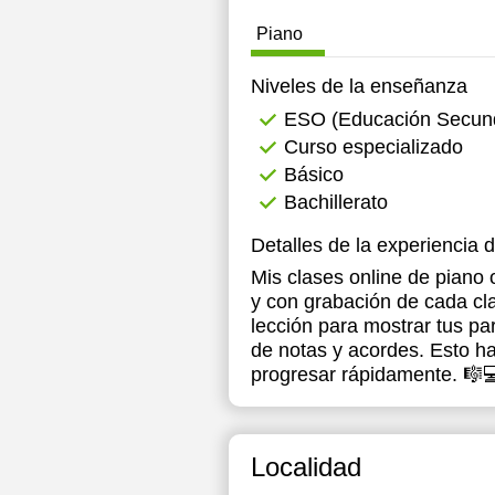
Piano
19:30
1
20:00
1
Niveles de la enseñanza
ESO (Educación Secunda
20:30
1
Curso especializado
21:00
1
Básico
Bachillerato
1
Detalles de la experiencia 
1
Mis clases online de piano
1
y con grabación de cada cl
lección para mostrar tus part
1
de notas y acordes. Esto hac
1
progresar rápidamente. 🎼
1
1
Localidad