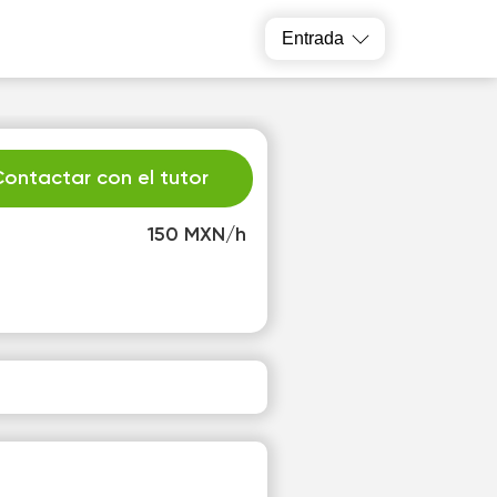
Entrada
ontactar con el tutor
150 MXN/h
u
We
1
12