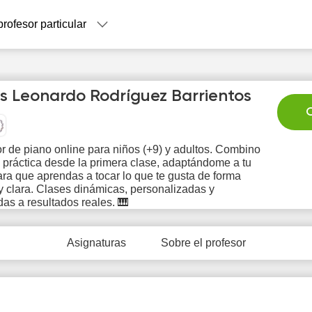
profesor particular
s Leonardo Rodríguez Barrientos
C
r de piano online para niños (+9) y adultos. Combino
y práctica desde la primera clase, adaptándome a tu
Fr
Sa
Su
Mo
T
ara que aprendas a tocar lo que te gusta de forma
7
8
9
10
1
y clara. Clases dinámicas, personalizadas y
as a resultados reales. 🎹
0:00
10:00
10:00
Asignaturas
Sobre el profesor
0:30
10:30
10:30
1:00
11:00
11:00
1:30