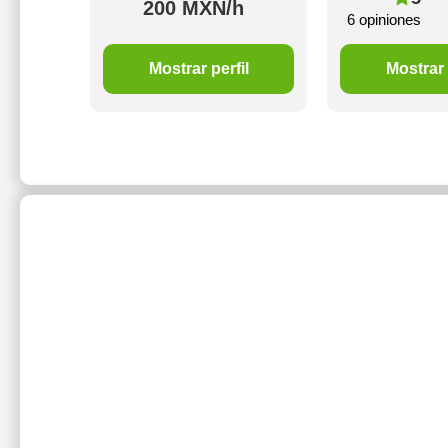
h
200 MXN/h
6 opiniones
il
Mostrar perfil
Mostrar 