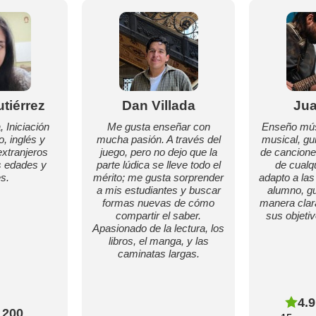
utiérrez
Dan Villada
Jua
, Iniciación
Me gusta enseñar con
Enseño mús
o, inglés y
mucha pasión. A través del
musical, gui
extranjeros
juego, pero no dejo que la
de cancione
s edades y
parte lúdica se lleve todo el
de cualq
s.
mérito; me gusta sorprender
adapto a las
a mis estudiantes y buscar
alumno, gu
formas nuevas de cómo
manera clar
compartir el saber.
sus objeti
Apasionado de la lectura, los
libros, el manga, y las
caminatas largas.
4.9
200