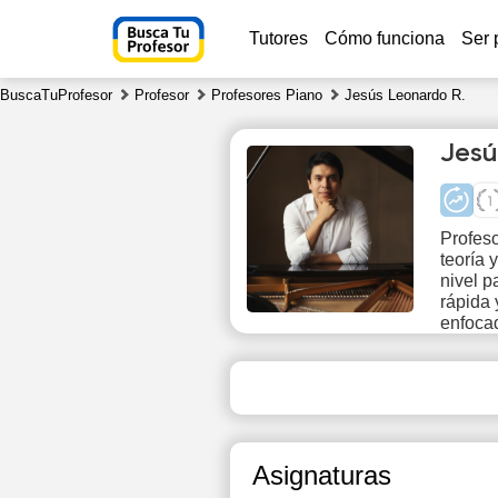
Tutores
Cómo funciona
Ser 
BuscaTuProfesor
Profesor
Profesores Piano
Jesús Leonardo R.
Jesú
Profeso
teoría 
Th
nivel p
6
rápida 
enfocad
17:30
1
18:00
1
18:30
1
Asignaturas
19:00
1