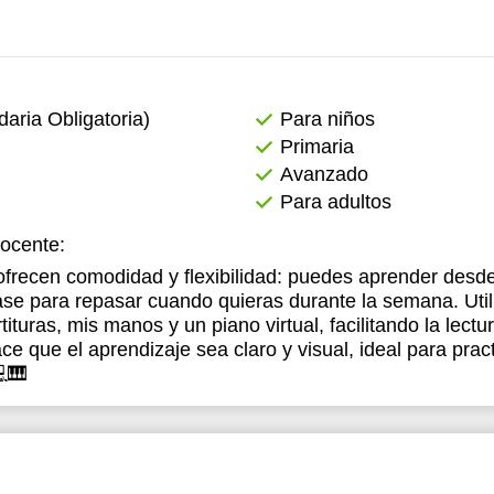
2:00
2:30
ria Obligatoria)
Para niños
3:00
Primaria
3:30
Avanzado
Para adultos
4:00
docente:
4:30
 ofrecen comodidad y flexibilidad: puedes aprender desd
5:00
ase para repasar cuando quieras durante la semana. Util
ituras, mis manos y un piano virtual, facilitando la lectur
5:30
e que el aprendizaje sea claro y visual, ideal para pract
6:00
🎹
6:30
7:00