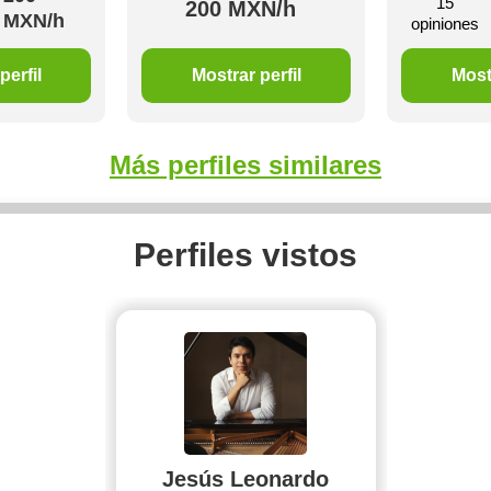
15
200 MXN/h
MXN/h
opiniones
perfil
Mostrar perfil
Mostr
Más perfiles similares
Perfiles vistos
Jesús Leonardo