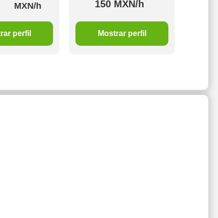
150 MXN/h
1
MXN/h
ar perfil
Mostrar perfil
M