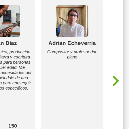
n Díaz
Adrian Echeverria
Rod
ica, producción
Compositor y profesor dde
Mi mét
tarra y escritura
piano
desd
s para personas
te
uier edad. Me
compren
 necesidades del
mas di
iándole de una
instrum
a para conseguir
vos específicos.
150