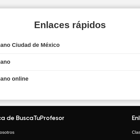
Enlaces rápidos
Piano Ciudad de México
iano
iano online
ca de BuscaTuProfesor
En
osotros
Clas