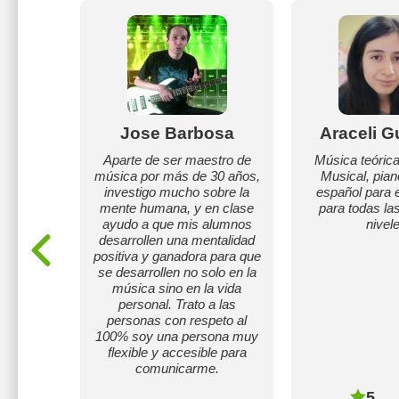
irre
Jose Barbosa
Araceli G
practico
Aparte de ser maestro de
Música teórica
clase
música por más de 30 años,
Musical, pian
jor
investigo mucho sobre la
español para 
armonía y
mente humana, y en clase
para todas la
l en el
ayudo a que mis alumnos
nivele
 Bandlap
desarrollen una mentalidad
positiva y ganadora para que
se desarrollen no solo en la
música sino en la vida
personal. Trato a las
personas con respeto al
100% soy una persona muy
flexible y accesible para
comunicarme.
5