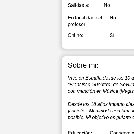
1
Salidas a:
No
1
En localidad del
No
1
profesor:
1
Online:
Sí
1
2
Sobre mi:
2
Vivo en España desde los 10 a
2
“Francisco Guerrero” de Sevill
con mención en Música (Magist
Desde los 18 años imparto cla
y niveles. Mi método combina te
posible. Mi objetivo es guiarte
Educación:
Conservator