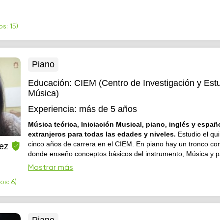
s: 15)
Piano
Educación:
CIEM (Centro de Investigación y Estu
Música)
Experiencia:
más de 5 años
Música teórica, Iniciación Musical, piano, inglés y españ
extranjeros para todas las edades y niveles.
Estudio el qu
cinco años de carrera en el CIEM. En piano hay un tronco c
rez
donde enseño conceptos básicos del instrumento, Música y pa
Después nos enfocaremos en las preferencias del alumno (ja
Mostrar más
clásica, salsa etc...) Ayudo a mis alumnos a cumplir sus metas
os: 6)