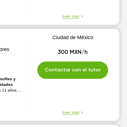
Leer más
Ciudad de México
ores
300 MXN/h
Contactar con el tutor
a
solfeo y
sidades
s 11 años.
ervatorio
nciatura de
 Musical
Leer más