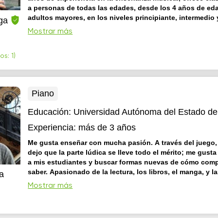
a personas de todas las edades, desde los 4 años de ed
adultos mayores, en los niveles principiante, intermedio
iga
Yuritzi Franco Enzástiga, estudió piano bajo la cátedra de la
Mostrar más
Krisztina Deli Aniko y música de cámara con los reconocidos 
María Teresa Frenk y Armando Merino. Ha participado en los
s: 1)
piano que se realizan en las salas de la Facultad de Música, 
ganadora del primer ...
Piano
Educación:
Universidad Autónoma del Estado d
Experiencia:
más de 3 años
Me gusta enseñar con mucha pasión. A través del juego,
dejo que la parte lúdica se lleve todo el mérito; me gust
a mis estudiantes y buscar formas nuevas de cómo compa
saber. Apasionado de la lectura, los libros, el manga, y las caminatas
a
largas.
Soy licenciado en Filosofía, estudié en Toluca de Ler
Mostrar más
analizar y comprender los procesos educativos en diferentes 
ambientes y personas. Creo en la educación como fuente del
la responsabilidad social y de la igualdad. Me gusta experime