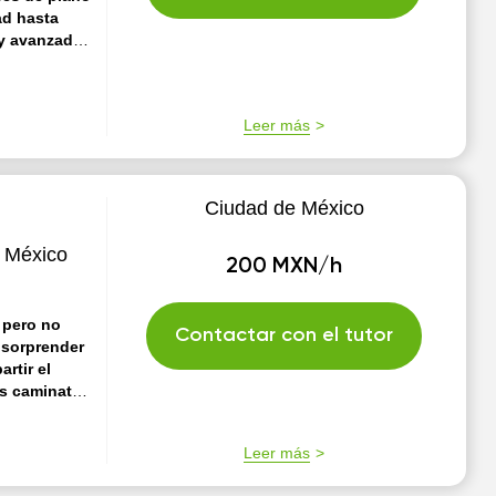
ad hasta
 y avanzado.
 maestra
pianistas
 concursos de
Leer más
siendo
Ciudad de México
e México
200 MXN/h
 pero no
Contactar con el tutor
a sorprender
rtir el
do. Me gusta
situaciones,
Leer más
 progreso, de
ntar con los