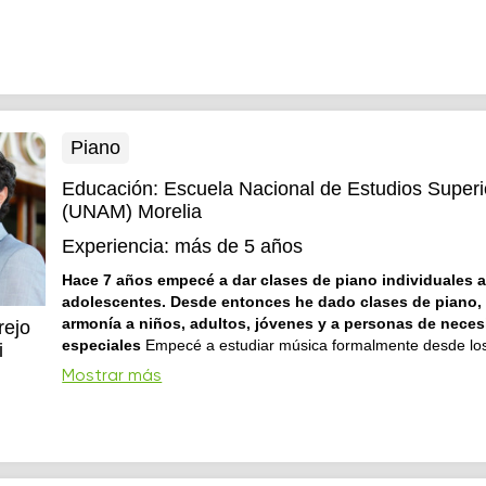
música, se puede aplicar a cualquier instrumento.
Piano
Educación:
Escuela Nacional de Estudios Superi
(UNAM) Morelia
Experiencia:
más de 5 años
Hace 7 años empecé a dar clases de piano individuales 
adolescentes. Desde entonces he dado clases de piano, 
armonía a niños, adultos, jóvenes y a personas de nece
rejo
especiales
Empecé a estudiar música formalmente desde lo
i
Cursé por cuatro años el nivel de técnico en piano en el Cons
Mostrar más
Nacional de Música, estoy en proceso de titulación de la Lice
Música y Tecnología Artística e hice un diplomado de Terapia
impartido por el Conservatorio ...