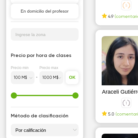
En domicilio del profesor
4.9
(comentario
Ingrese la zona
Precio por hora de clases
Precio min
Precio max
OK
Araceli Gutiér
5.0
(comentari
Método de clasificación