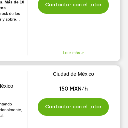
s. Más de 10
Contactar con el tutor
tos
 rock de los
r y sobre
 rock y pop
na. Toco desde
Leer más
Ciudad de México
México
150 MXN/h
untando
Contactar con el tutor
pcionalmente,
l.