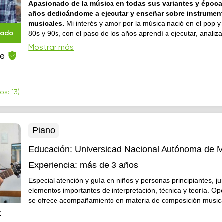
Apasionado de la música en todas sus variantes y época
años dedicándome a ejecutar y enseñar sobre instrumen
musicales.
Mi interés y amor por la música nació en el pop y
80s y 90s, con el paso de los años aprendí a ejecutar, analiza
cado
todo disfrutar otros géneros musicales de los que además del
Mostrar más
resaltan el blues, funk, country, metal, baladas y música lati
he
los 15 años y est...
os: 13)
Piano
Educación:
Universidad Nacional Autónoma de 
Experiencia:
más de 3 años
Especial atención y guía en niños y personas principiantes, j
elementos importantes de interpretación, técnica y teoría. O
se ofrece acompañamiento en materia de composición musica
z