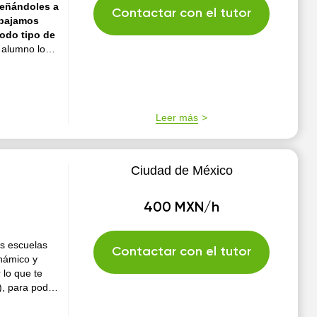
señándoles a
Contactar con el tutor
rabajamos
todo tipo de
 alumno lo
ara poder
Leer más
Ciudad de México
400 MXN/h
s escuelas
Contactar con el tutor
inámico y
 lo que te
), para poder
el timbre y la
erio de la