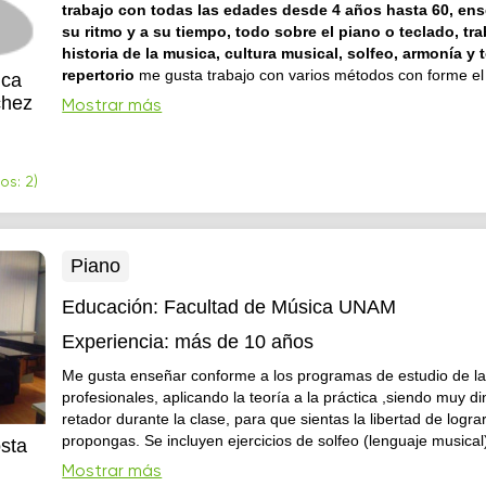
trabajo con todas las edades desde 4 años hasta 60, en
su ritmo y a su tiempo, todo sobre el piano o teclado, t
historia de la musica, cultura musical, solfeo, armonía y 
repertorio
me gusta trabajo con varios métodos con forme el
ica
necesite, y podamos avanzar en las habilidades requeridas p
chez
Mostrar más
hacer diferentes interpretaciones.
os: 2)
Piano
Educación:
Facultad de Música UNAM
Experiencia:
más de 10 años
Me gusta enseñar conforme a los programas de estudio de la
profesionales, aplicando la teoría a la práctica ,siendo muy d
retador durante la clase, para que sientas la libertad de lograr
propongas. Se incluyen ejercicios de solfeo (lenguaje musical
sta
interpretar con partitura, se trabaja con la rítmica, la melodía, 
Mostrar más
armonía que son los elementos fundamentales en el estudio s