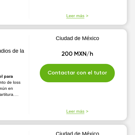
Leer más
Ciudad de México
dios de la
200 MXN/h
Contactar con el tutor
ol para
into de loss
omún en
rtitura.
zz, Música
 en cuant...
Leer más
Ciudad de México