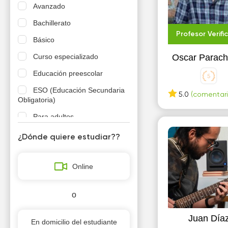
Avanzado
Bachillerato
Profesor Verifi
Básico
Curso especializado
Oscar Parac
Educación preescolar
ESO (Educación Secundaria
5.0
(comentari
Obligatoria)
Para adultos
Para niños
¿Dónde quiere estudiar??
Primaria
Online
o
Juan Día
En domicilio del estudiante