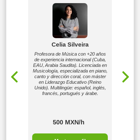
as
Celia Silveira
A
te con
Profesora de Música con +20 años
cimiento
de experiencia internacional (Cuba,
Hace 7
, bajo,
EAU, Arabia Saudita). Licenciada en
de piano
adultos
Musicología, especializada en piano,
Desde e
canto y dirección coral, con máster
piano,
en Liderazgo Educativo (Reino
adulto
Unido). Multilingüe: español, inglés,
ne
francés, portugués y árabe.
500 MXN/h
MXN/h