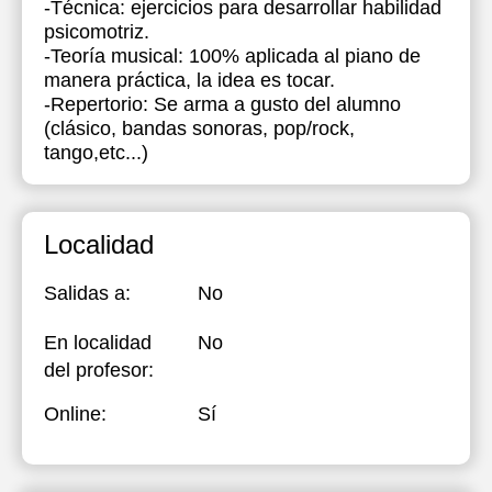
-Técnica: ejercicios para desarrollar habilidad
psicomotriz.
18:00
18:00
18:00
-Teoría musical: 100% aplicada al piano de
manera práctica, la idea es tocar.
18:30
18:30
18:30
-Repertorio: Se arma a gusto del alumno
19:00
19:00
19:00
(clásico, bandas sonoras, pop/rock,
tango,etc...)
19:30
19:30
19:30
20:00
20:00
20:00
Localidad
20:30
20:30
20:30
21:00
21:00
21:00
Salidas a:
No
En localidad
No
del profesor:
Online:
Sí