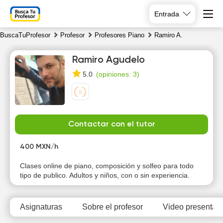
Entrada
BuscaTuProfesor
Profesor
Profesores Piano
Ramiro A.
Ramiro Agudelo
(
opiniones: 3
)
5.0
We
Th
Fr
Sa
Contactar con el tutor
5
6
7
8
400 MXN/h
10:00
10:00
10:00
Clases online de piano, composición y solfeo para todo
tipo de publico. Adultos y niños, con o sin experiencia.
10:30
10:30
10:30
11:00
11:00
11:00
Asignaturas
Sobre el profesor
Video presentati
11:30
11:30
11:30