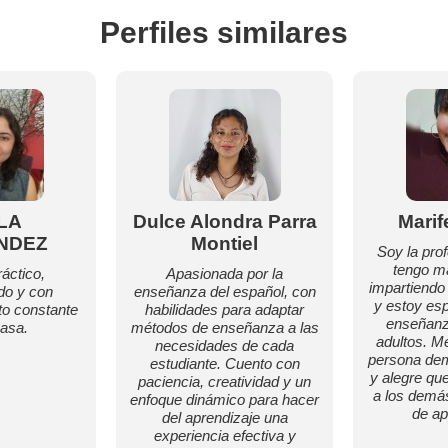
Perfiles similares
LA
Dulce Alondra Parra
Marif
NDEZ
Montiel
Soy la pro
tengo m
áctico,
Apasionada por la
impartiendo
do y con
enseñanza del español, con
y estoy esp
o constante
habilidades para adaptar
enseñanz
asa.
métodos de enseñanza a las
adultos. M
necesidades de cada
persona dem
estudiante. Cuento con
y alegre qu
paciencia, creatividad y un
a los demá
enfoque dinámico para hacer
de ap
del aprendizaje una
experiencia efectiva y