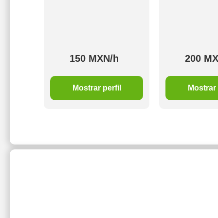
h
150 MXN/h
200 MX
il
Mostrar perfil
Mostrar 