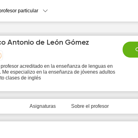
profesor particular
o Antonio de León Gómez
C
 profesor acreditado en la enseñanza de lenguas en
. Me especializo en la enseñanza de jóvenes adultos
Mo
Tu
We
Th
F
to clases de inglés
10
11
12
13
1
Asignaturas
Sobre el profesor