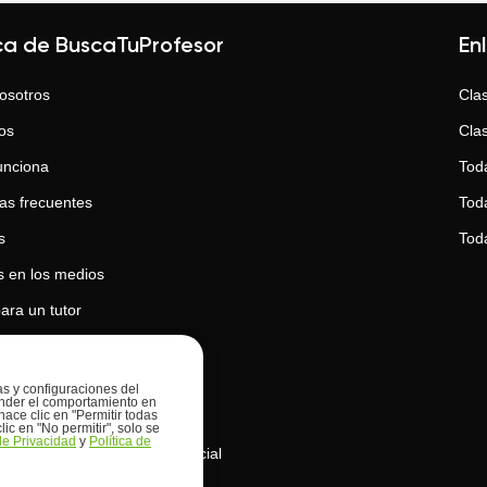
ca de BuscaTuProfesor
En
osotros
Clas
os
Clas
unciona
Tod
as frecuentes
Toda
s
Tod
 en los medios
ara un tutor
para un estudiante
 de privacidad
ias y configuraciones del
prender el comportamiento en
hace clic en "Permitir todas
 de cookies
lic en "No permitir", solo se
 de Privacidad
y
Política de
de uso de la inteligencia artificial