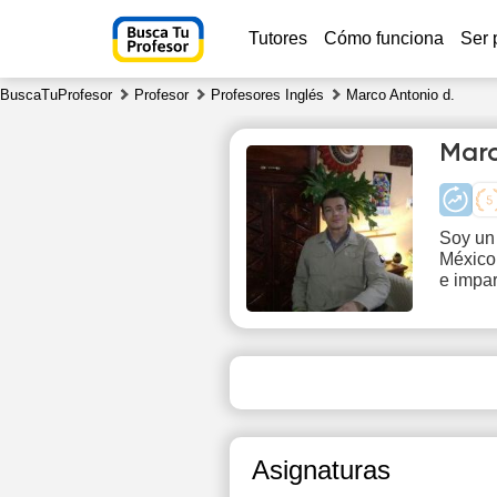
Tutores
Cómo funciona
Ser 
BuscaTuProfesor
Profesor
Profesores Inglés
Marco Antonio d.
Marc
Soy un
México
Su
e impar
9
Asignaturas