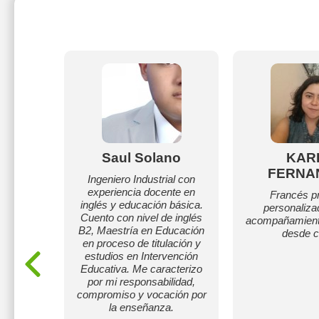
iz
Saul Solano
KAR
FERNA
es como
Ingeniero Industrial con
niños,
experiencia docente en
Francés pr
s. clases
inglés y educación básica.
personaliza
en linea,
Cuento con nivel de inglés
acompañamient
ntemente
B2, Maestría en Educación
desde c
en proceso de titulación y
estudios en Intervención
Educativa. Me caracterizo
por mi responsabilidad,
compromiso y vocación por
la enseñanza.