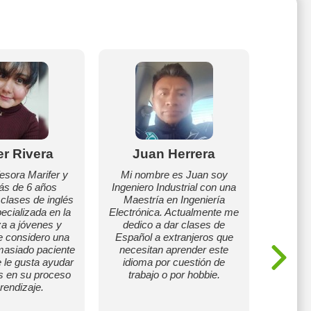
er Rivera
Juan Herrera
Mar
Clet
fesora Marifer y
Mi nombre es Juan soy
ás de 6 años
Ingeniero Industrial con una
Ofr
 clases de inglés
Maestría en Ingeniería
re
ecializada en la
Electrónica. Actualmente me
mate
a a jóvenes y
dedico a dar clases de
princip
e considero una
Español a extranjeros que
de prima
asiado paciente
necesitan aprender este
como as
e le gusta ayudar
idioma por cuestión de
de cont
s en su proceso
trabajo o por hobbie.
de alum
rendizaje.
bachille
rama co