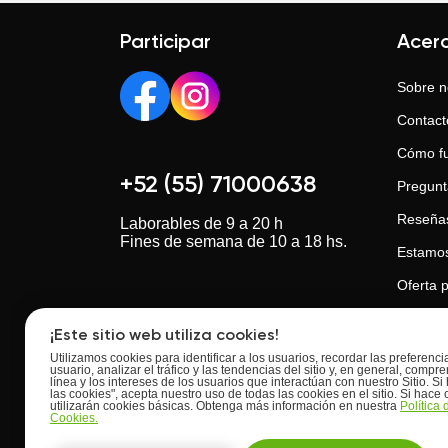
Participar
Acer
Sobre n
Contact
Cómo f
+52 (55) 71000638
Pregunt
Reseña
Laborables de 9 a 20 h
Fines de semana de 10 a 18 hs.
Estamos
Oferta p
Oferta 
¡Este sitio web utiliza cookies!
Opiniones de los clientes
Política
Utilizamos cookies para identificar a los usuarios, recordar las preferenc
usuario, analizar el tráfico y las tendencias del sitio y, en general, com
línea y los intereses de los usuarios que interactúan con nuestro Sitio. Si 
Política
las cookies", acepta nuestro uso de todas las cookies en el sitio. Si hace c
utilizarán cookies básicas. Obtenga más información en nuestra
Política
Política 
Cookies.
Buscatuprofesor.mx
Calificación:
4.7
de
5