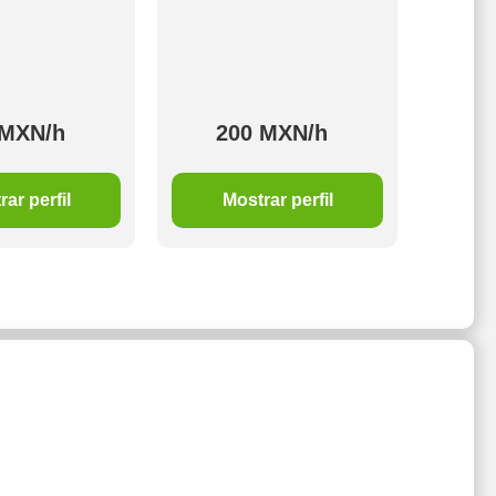
 MXN/h
200 MXN/h
1
ar perfil
Mostrar perfil
M