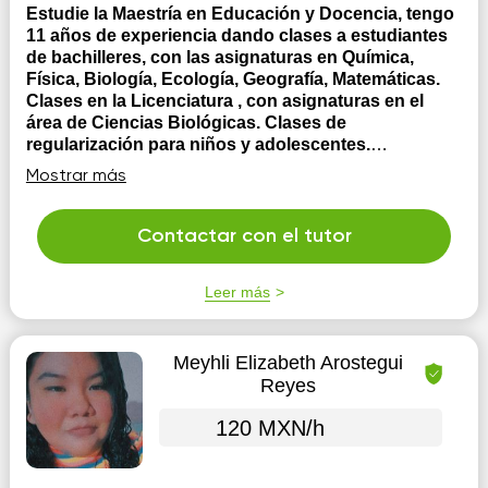
Estudie la Maestría en Educación y Docencia, tengo
11 años de experiencia dando clases a estudiantes
de bachilleres, con las asignaturas en Química,
Física, Biología, Ecología, Geografía, Matemáticas.
Clases en la Licenciatura , con asignaturas en el
área de Ciencias Biológicas. Clases de
regularización para niños y adolescentes.
Licenciatura en Medicina Veterinaria y Zootecnia.
Mostrar más
Maestría en Educación y Docencia. Docente con11
años de experiencia en escuelas particulares de nivel
medio y superior. Clases en línea por Google meet,
Contactar con el tutor
zoom y classroom Clases flexibles y dinámicas. Clases
por semana, fin de semana, o por mes. Clase...
Leer más
Meyhli Elizabeth Arostegui
Reyes
120 MXN/h