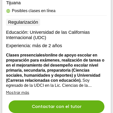
Tijuana
Posibles clases en línea
Regularización
Educación:
Universidad de las Californias
Internacional (UDC)
Experiencia:
más de 2 años
Clases presenciales/online de apoyo escolar en
preparación para exámenes, realización de tareas o
en el mejoramiento del desempeño escolar nivel
primaria, secundaria, preparatoria (Ciencias
sociales, humanidades y deportes) y Universidad
(Carreras relacionadas con educación).
Soy
egresado de la UDCI en la Lic. Ciencias de la
Educación con experiencia dando clases en primaria,
Mostrar más
secundaria e impartiendo talleres a adolescentes y
adultos. Mi enfoque se centra en crear un sistema de
trabajo personalizado para lograr los objetivos que
Contactar con el tutor
tenga el o los estudiantes. Mi enfoque se ...