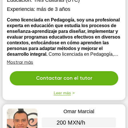
Educación:
Tres Culturas (UTC)
Experiencia:
más de 3 años
Como licenciada en Pedagogía, soy una profesional
experta en educación que estudia los procesos de
enseñanza-aprendizaje para diseñar, implementar y
evaluar programas educativos efectivos en diversos
contextos, enfocándose en cómo aprenden las
personas para adaptar métodos y mejorar el
desarrollo integral.
Como licenciada en Pedagogía,
poseo la capacidad para animar, motivar e inspirar a
Mostrar más
cada uno de mis alumnos. Soy una docente que
tiene paciencia, tacto y tolerancia, así como mucha
energía, entusiasmo y dedicación. Poseo capacidades
Contactar con el tutor
creativas y prácticas para encontrar actividades que
despierten inte...
Leer más
Omar Marcial
200 MXN/h