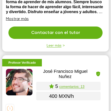
forma de aprender de mis alumnos. Siempre busco
la forma de hacer de aprender algo fácil, interesante
y divertido. Disfruto enseñar a jóvenes y adultos.
Mi
forma de enseñar se adapta a las necesidades y
Mostrar más
personalidades de mis estudiantes, siempre intento que
el conocimiento adquirido sea integral, no enseño a
memorizar enseño a comprender y analizar. Esto lo
Contactar con el tutor
logro a través de ejemplos variados que permiten
entender los conceptos desde diferentes pers...
Leer más
Profesor Verificado
José Francisco Miguel
Nuñez
5
comentarios: 13
400 MXN/h