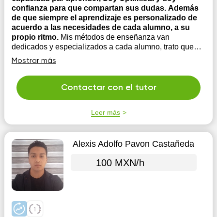
confianza para que compartan sus dudas. Además
de que siempre el aprendizaje es personalizado de
acuerdo a las necesidades de cada alumno, a su
propio ritmo.
Mis métodos de enseñanza van
dedicados y especializados a cada alumno, trato que
ellos comprendan al 100 cada tema y soy
Mostrar más
principalmente motivadora ya que los hago que creer en
ellos y en su potencial, creo que cada alumno tiene un
talento especial y que el aprendizaje debe de ser fluido
Contactar con el tutor
a su tiempo ...
Leer más
Alexis Adolfo Pavon Castañeda
100 MXN/h