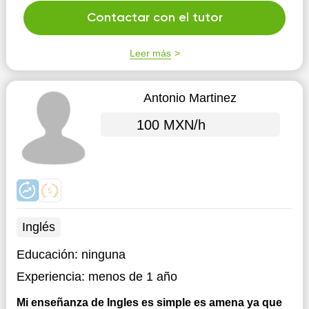
ellos y en su potencial, creo que cada alumno tiene un
talento especial y que el aprendizaje debe de ser fluido
Contactar con el tutor
a su tiempo ...
Leer más
Antonio Martinez
100 MXN/h
Inglés
Educación:
ninguna
Experiencia:
menos de 1 año
Mi enseñanza de Ingles es simple es amena ya que