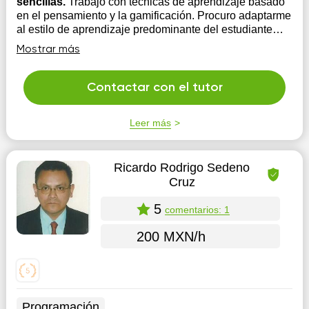
sencillas.
Trabajo con técnicas de aprendizaje basado
en el pensamiento y la gamificación. Procuro adaptarme
al estilo de aprendizaje predominante del estudiante
(visual, auditivo, kinestésico), para así tener mejores
Mostrar más
resultados.
Contactar con el tutor
Leer más
Ricardo Rodrigo Sedeno
Cruz
5
comentarios: 1
200 MXN/h
Programación