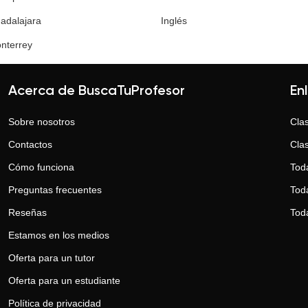
adalajara
Inglés
nterrey
Acerca de BuscaTuProfesor
En
Sobre nosotros
Clas
Contactos
Clas
Cómo funciona
Tod
Preguntas frecuentes
Toda
Reseñas
Tod
Estamos en los medios
Oferta para un tutor
Oferta para un estudiante
Política de privacidad