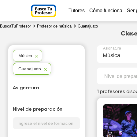
Tutores
Cómo funciona
Ser 
BuscaTuProfesor
Profesor de música
Guanajuato
Clase
Asignatura
Música
Música
Guanajuato
Nivel de prepa
Asignatura
1
profesores disp
Nivel de preparación