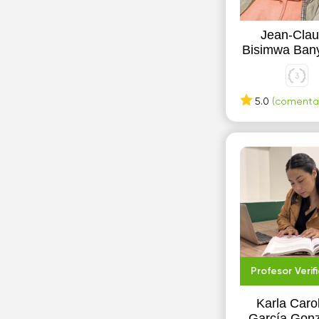
Jean-Cla
Bisimwa Ban
5.0
(comentar
Profesor Verif
Karla Caro
García Gon