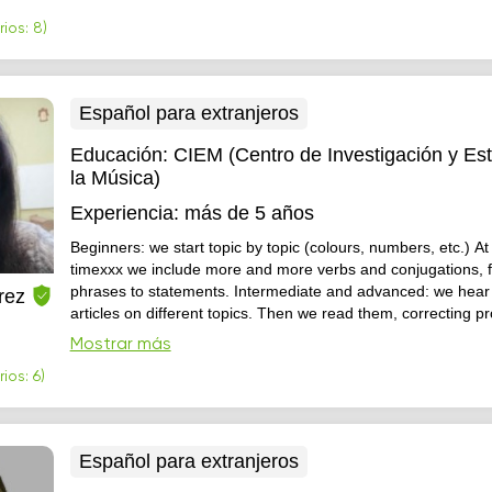
ios: 8)
Español para extranjeros
Educación:
CIEM (Centro de Investigación y Es
la Música)
Experiencia:
más de 5 años
Beginners: we start topic by topic (colours, numbers, etc.) A
timexxx we include more and more verbs and conjugations, 
phrases to statements. Intermediate and advanced: we hear 
rez
articles on different topics. Then we read them, correcting p
and clarifying new words and expressions. We make a story 
Mostrar más
the student prefers) with what we learned in class.
ios: 6)
Español para extranjeros