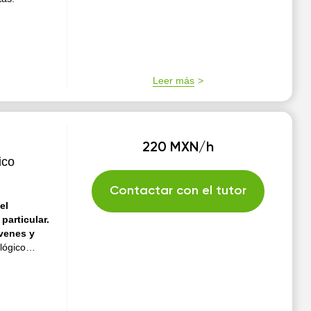
Leer más
220 MXN/h
ico
Contactar con el tutor
el
particular.
óvenes y
lógico
 oportunidad
ás, las
te