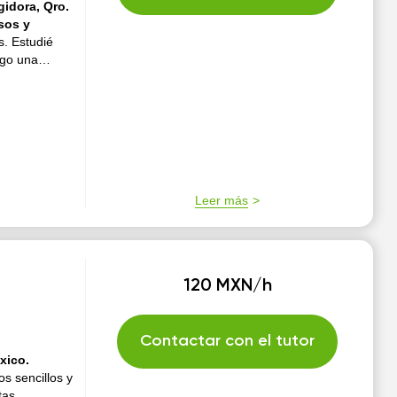
idora, Qro.
rsos y
. Estudié
ngo una
ara
a...
Leer más
120 MXN/h
Contactar con el tutor
xico.
s sencillos y
tas.