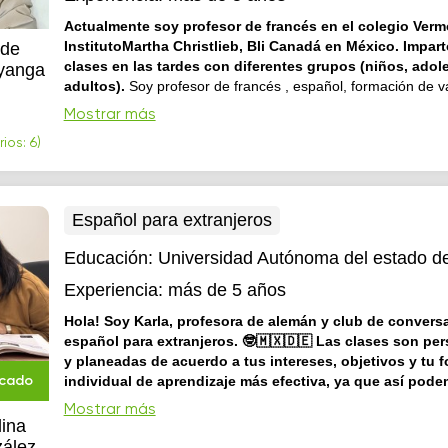
Actualmente soy profesor de francés en el colegio Verm
InstitutoMartha Christlieb, Bli Canadá en México. Imparto también
ude
clases en las tardes con diferentes grupos (niños, adol
yanga
adultos).
Soy profesor de francés , español, formación de valor
filosofía. Tengo una licenciatura en filosofía y estudio teolog
Mostrar más
escritor en filosofía y en Teología o ciencias religiosas. Te
ios: 6)
formación en griego, latín y la lingüística francesa. Me apas
clases dado que estudi...
Español para extranjeros
Educación:
Universidad Autónoma del estado d
Experiencia:
más de 5 años
Hola! Soy Karla, profesora de alemán y club de convers
español para extranjeros. 🤓🇲🇽🇩🇪 Las clases son pe
y planeadas de acuerdo a tus intereses, objetivos y tu 
individual de aprendizaje más efectiva, ya que así pod
icado
aprovechar mejor tus habilidades. Edad mínima: 16 año
Mostrar más
dar clases hace 8 años y me encantaría compartir contigo t
lina
aprendido. Me gusta tomar talleres del idioma y cursos de ac
zález