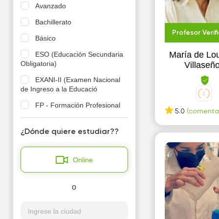
Avanzado
Bachillerato
Profesor Verif
Básico
María de Lo
ESO (Educación Secundaria
Obligatoria)
Villaseñ
EXANI-II (Examen Nacional
de Ingreso a la Educació
FP - Formación Profesional
5.0
(comentar
Intermedio
¿Dónde quiere estudiar??
Nivel B1-B2
Nivel C1-C2
Online
Nivel А1-А2
Para adultos
o
Primaria