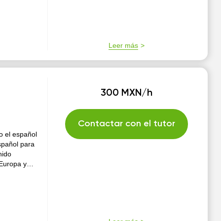
rticular.
 puedo ver
Leer más
300 MXN/h
Contactar con el tutor
o el español
spañol para
nido
 Europa y
ilitado