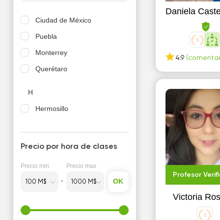
Daniela Caste
Ciudad de México
Puebla
Monterrey
4.9
(comentari
Querétaro
H
Hermosillo
M
Precio por hora de clases
Mérida
Morelia
Precio min
Precio max
Profesor Verif
OK
R
Victoria Ro
Reynosa