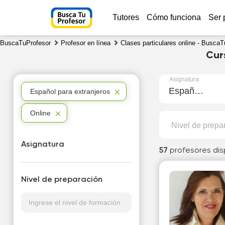
Tutores
Cómo funciona
Ser 
BuscaTuProfesor
Profesor en línea
Clases particulares online - BuscaT
Cur
Asignatura
Español para extranjeros
Español para extranjeros
Online
Nivel de prepa
Asignatura
57
profesores dis
Nivel de preparación