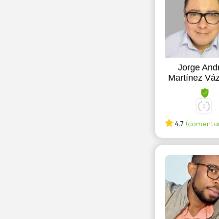
Jorge And
Martínez Vá
4.7
(comentari