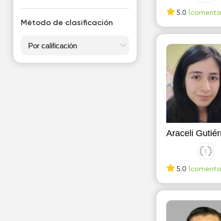
S
5.0
(comentar
Método de clasificación
San Andrés Cholula
San Nicolás de los Garza
Araceli Gutiér
5.0
(comentar