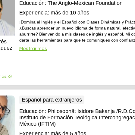
Educación:
The Anglo-Mexican Foundation
Experiencia:
más de 10 años
¡Domina el Inglés y el Español con Clases Dinámicas y Práct
¿Buscas aprender un nuevo idioma de forma natural, efectiv
aburrirte? Bienvenido a mis clases de inglés y español. Mi ob
darte las herramientas para que te comuniques con confian
rés
cualquier situación, desde una charla casual hasta una reun
zquez
Mostrar más
trabajo.
os: 6)
Español para extranjeros
Educación:
Philosophât Isidore Bakanja /R.D.C
Instituto de Formación Teológica Intercongregac
México (IFTIM)
Experiencia:
más de 5 años