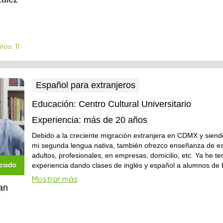
docente. 👩🏻‍🏫 Trabajo en el Tec de Monterrey y de forma pa
Especialmente disfruto enseñar los niveles iniciales, ya que
cómo...
os: 1)
Español para extranjeros
Educación:
Centro Cultural Universitario
Experiencia:
más de 20 años
Debido a la creciente migración extranjera en CDMX y siend
mi segunda lengua nativa, también ofrezco enseñanza de e
adultos, profesionales, en empresas, domicilio, etc. Ya he te
experiencia dando clases de inglés y español a alumnos de
icado
Asia. Hablo portugués como tercera lengua, lo cual me ha fac
Mostrar más
trabajar con alumnos de Brasil y Portugal.
an
s