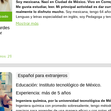
Soy mexicana. Nací en Ciudad de México. Vivo en Correg
Me gusta estudiar, leer. Mi principal actividad es dar cu
realmente lo disfruto mucho.
Soy mexicana, tengo 64 años
Lenguas y letras especialidad en inglés, soy Pedagoga y te
icado
Maestría en Educación y docencia. Vivo en Querétaro. Tengo un hijo de
Mostrar más
27 años que vive en París. Imparto Cursos de preparación p
urdes
Certificación. Adicional a las clases de inglés, y de español p
or
ios: 21)
Español para extranjeros
Educación:
Instituto tecnológico de México.
Experiencia:
más de 5 años
Ingeniera química, por la universidad tecnológica de Mé
Ingeniera química con promedio sobresaliente, tengo método
precisos para aprender de una manera eficaz y con notas al