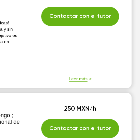
Contactar con el tutor
icas!
a y sin
jetivo es
za en
ión de
Leer más
250 MXN/h
ongo ;
ional de
Contactar con el tutor