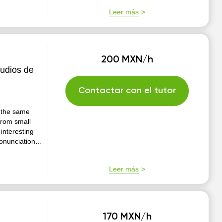
Leer más
200 MXN/h
tudios de
Contactar con el tutor
t the same
from small
interesting
ronunciation
(or whatever
Leer más
170 MXN/h