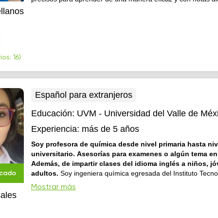
llanos
os: 16)
Español para extranjeros
Educación:
UVM - Universidad del Valle de Méx
Experiencia:
más de 5 años
Soy profesora de química desde nivel primaria hasta niv
universitario. Asesorías para examenes o algún tema en 
Además, de impartir clases del idioma inglés a niños, j
adultos.
Soy ingeniera química egresada del Instituto Tecno
icado
Nacional de Lázaro Cárdenas. Hace 9 años, se me brindó la
Mostrar más
de dar clases de química e inglés a nivel preparatoria. Adem
sales
materias de física, biología y ecología de manera esporádica. Como par
de mi interés por adquirir la p...