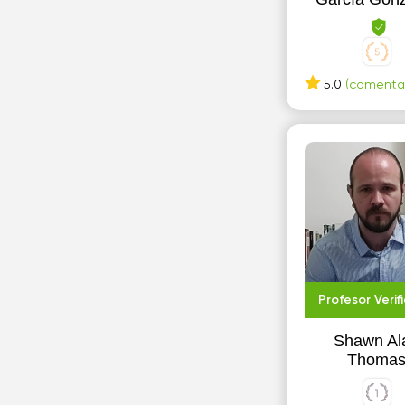
5.0
(comentari
Profesor Verif
Shawn Al
Thoma