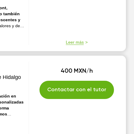
ont,
escentes y
es y de
ía. Soy
ngo una buena
Leer más
iona dar
400 MXN/h
e Hidalgo
Contactar con el tutor
ación en
rsonalizadas
forma
emos
s.
Empecé a
odo lo que he
tualización