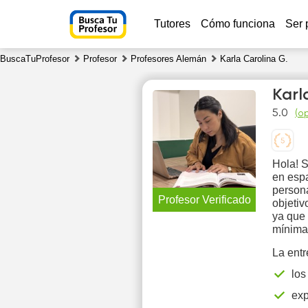
Tutores
Cómo funciona
Ser 
BuscaTuProfesor
Profesor
Profesores Alemán
Karla Carolina G.
Karl
5.0
(
op
Hola! S
Th
en espa
6
persona
Profesor Verificado
objetiv
ya que
10:30
1
mínima
11:00
1
La entr
los
11:30
1
exp
12:00
1