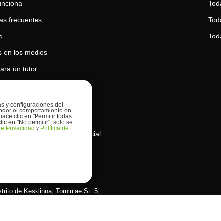
unciona
Tod
as frecuentes
Toda
s
Tod
 en los medios
ara un tutor
para un estudiante
 de privacidad
ias y configuraciones del
prender el comportamiento en
hace clic en "Permitir todas
 de cookies
lic en "No permitir", solo se
 de Privacidad
y
Política de
de uso de la inteligencia artificial
s OÜ
istrito de Kesklinna, Tornimаe St. 5,
stonia