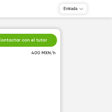
Entrada
ontactar con el tutor
400 MXN/h
u
We
1
12