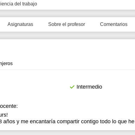
ciencia del trabajo
2:00
2:30
Asignaturas
Sobre el profesor
Comentarios
3:00
3:30
4:00
njeros
Intermedio
docente:
rs!
 años y me encantaría compartir contigo todo lo que he