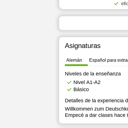
efi
12:30
1
13:00
1
13:30
1
14:00
1
Asignaturas
17:00
1
Alemán
Español para extra
17:30
Niveles de la enseñanza
18:00
Nivel А1-А2
18:30
Básico
19:00
Detalles de la experiencia 
Willkommen zum Deutschku
Empecé a dar clases hace 8