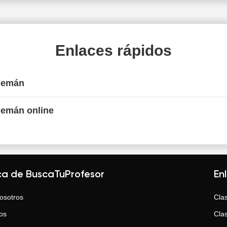
Enlaces rápidos
Alemán
lemán online
ca de BuscaTuProfesor
En
osotros
Clas
os
Clas