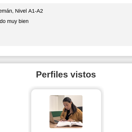
lemán
, Nivel А1-А2
do muy bien
Perfiles vistos