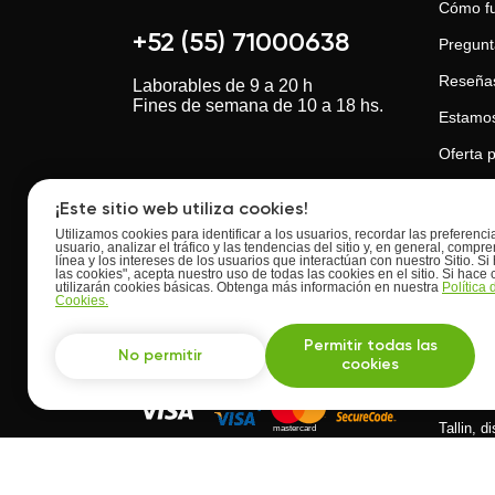
Cómo f
+52 (55) 71000638
Pregunt
Reseña
Laborables de 9 a 20 h
Fines de semana de 10 a 18 hs.
Estamos
Oferta p
Oferta 
¡Este sitio web utiliza cookies!
Opiniones de los clientes
Política
Utilizamos cookies para identificar a los usuarios, recordar las preferenc
usuario, analizar el tráfico y las tendencias del sitio y, en general, com
línea y los intereses de los usuarios que interactúan con nuestro Sitio. Si 
Política
las cookies", acepta nuestro uso de todas las cookies en el sitio. Si hace c
utilizarán cookies básicas. Obtenga más información en nuestra
Política
Política 
Cookies.
Buscatuprofesor.mx
Calificación:
4.7
de
5
Basado en
comentarios
44
usuarios
Permitir todas las
No permitir
cookies
UpSkill
Tallin, d
Desarrollado con ♥ por el equipo BuscaTuProfesor
10145, E
Todos los derechos reservados ©
2014 - 2026