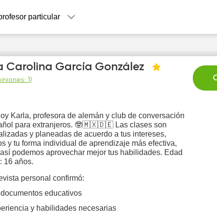
profesor particular
a Carolina García González
C
iniones: 1
)
oy Karla, profesora de alemán y club de conversación
Fr
Sa
Su
Mo
T
ñol para extranjeros. 🤓🇲🇽🇩🇪 Las clases son
7
8
9
10
1
lizadas y planeadas de acuerdo a tus intereses,
os y tu forma individual de aprendizaje más efectiva,
 así podemos aprovechar mejor tus habilidades. Edad
0:00
: 16 años.
0:30
evista personal confirmó:
 documentos educativos
1:00
eriencia y habilidades necesarias
1:30