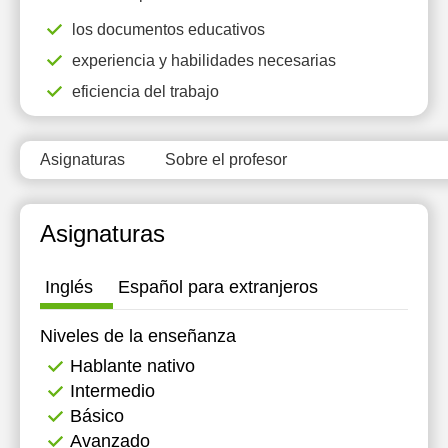
12:00
15:00
los documentos educativos
experiencia y habilidades necesarias
12:30
15:30
eficiencia del trabajo
13:00
16:00
13:30
Asignaturas
Sobre el profesor
14:00
20:00
Asignaturas
20:30
Inglés
Español para extranjeros
21:00
Niveles de la enseñanza
Hablante nativo
Intermedio
Básico
Avanzado