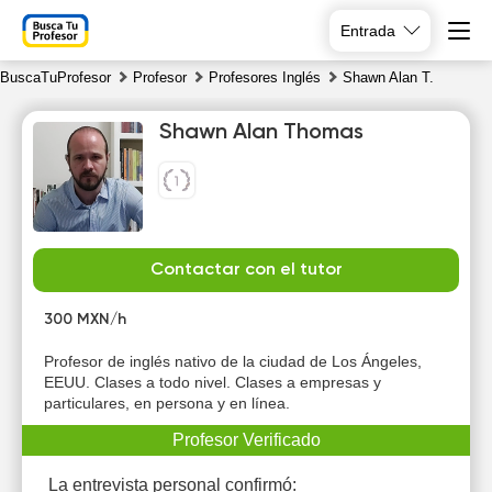
Entrada
BuscaTuProfesor
Profesor
Profesores Inglés
Shawn Alan T.
Shawn Alan Thomas
Th
Fr
Sa
Su
Contactar con el tutor
6
7
8
9
300 MXN/h
20:00
10:00
13:00
Profesor de inglés nativo de la ciudad de Los Ángeles,
EEUU. Clases a todo nivel. Clases a empresas y
20:30
10:30
13:30
particulares, en persona y en línea.
21:00
11:00
14:00
Profesor Verificado
11:30
14:30
La entrevista personal confirmó: