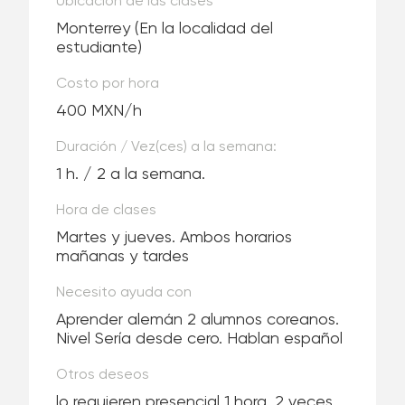
Ubicación de las clases
Monterrey
(En la localidad del
estudiante)
Costo por hora
400 MXN/h
Duración / Vez(ces) a la semana:
1 h. / 2 a la semana.
Hora de clases
Martes y jueves. Ambos horarios
mañanas y tardes
Necesito ayuda con
Aprender alemán 2 alumnos coreanos.
Nivel Sería desde cero. Hablan español
Otros deseos
lo requieren presencial 1 hora ,2 veces