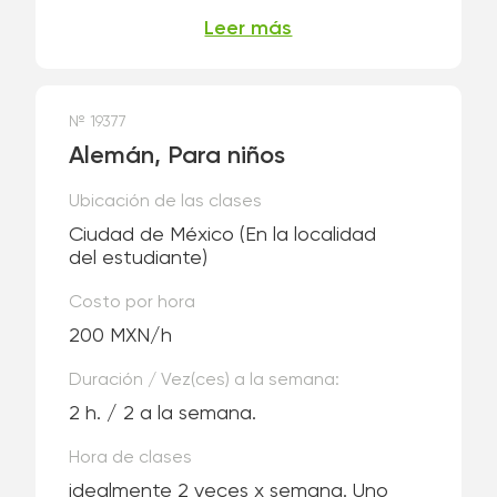
Leer más
№ 19377
Alemán, Para niños
Ubicación de las clases
Ciudad de México
(En la localidad
del estudiante)
Costo por hora
200 MXN/h
Duración / Vez(ces) a la semana:
2 h. / 2 a la semana.
Hora de clases
idealmente 2 veces x semana. Uno