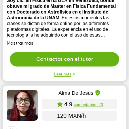
Soy Lic. en Física en la ULA en Venezuela, donde
obtuve mi grado de Master en Física Fundamental
con Doctorado en Astrofísica en el Instituto de
Astronomía de la UNAM.
En estos momentos las
clases se dictan de forma online por las diferentes
plataformas digitales. La experiencia en el uso de
tecnología la he adquirido con el uso de estas
herramientas a diario en las reuniones de trabajo de
Mostrar más
investigación. Una nueva estrategia que estoy
aplicando es el desarrollo p...
Contactar con el tutor
Leer más
Alma De Jesús
4.9
comentarios: 23
120 MXN/h