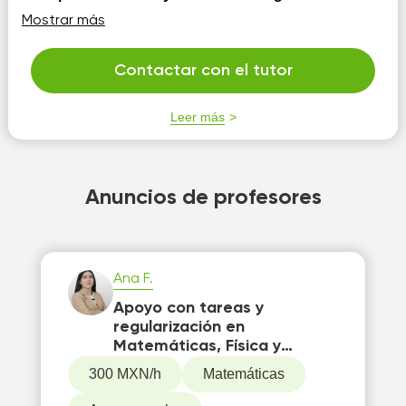
Docente con 7 años de experiencia | Física y
Mostrar más
Matemáticas – Tronco Común Universitario Me dedico a
formar bases sólidas, sin depender de herramientas
automáticas, para que comprendas y domines los
Contactar con el tutor
temas, no solo los memorices. Cuento con material
didáctico propio, adaptado a cada necesidad y nivel. ...
Leer más
Anuncios de profesores
Ana F.
Apoyo con tareas y
regularización en
Matemáticas, Física y
Química - Preparación para
300 MXN/h
Matemáticas
examen UNAM