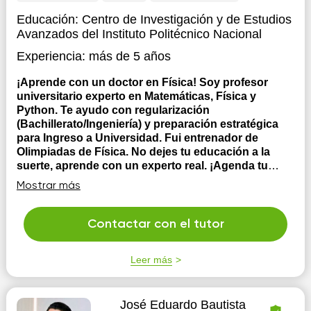
Educación:
Centro de Investigación y de Estudios
Avanzados del Instituto Politécnico Nacional
Experiencia:
más de 5 años
¡Aprende con un doctor en Física! Soy profesor
universitario experto en Matemáticas, Física y
Python. Te ayudo con regularización
(Bachillerato/Ingeniería) y preparación estratégica
para Ingreso a Universidad. Fui entrenador de
Olimpiadas de Física. No dejes tu educación a la
suerte, aprende con un experto real. ¡Agenda tu
clase hoy!
Sobre mi educación: -Ingeniero físico
Mostrar más
graduado de la Universidad Autónoma de Yucatán
(UADY), mi tesis fue sobre materia granular. -Maestría
en Ciencias con especialidad en Física Aplicada por el
Contactar con el tutor
Centro de Investigaciones y de Estudios Avanzados del
Instituto Politécnico Nacional (CINVESTAV IPN), mi...
Leer más
José Eduardo Bautista