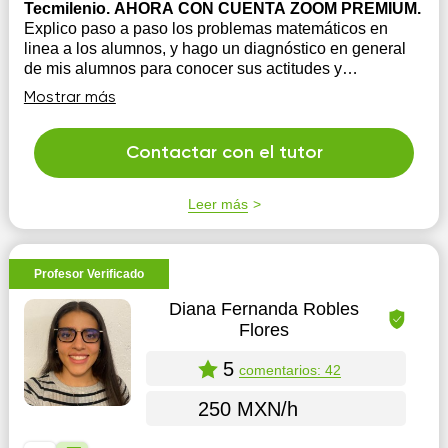
Tecmilenio. AHORA CON CUENTA ZOOM PREMIUM.
Explico paso a paso los problemas matemáticos en
linea a los alumnos, y hago un diagnóstico en general
de mis alumnos para conocer sus actitudes y
conocimientos, soy paciente y hago que mejoren en sus
Mostrar más
calificaciones escolares, HE LOGRADO EMPODERAR
PARA QUE MIS ALUMNOS SUBAN SUS
CALFICACIONES Y APRUE...
Contactar con el tutor
Leer más
Profesor Verificado
Diana Fernanda Robles
Flores
5
comentarios: 42
250 MXN/h