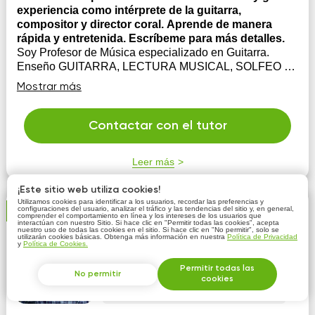
experiencia como intérprete de la guitarra,
compositor y director coral. Aprende de manera
rápida y entretenida. Escríbeme para más detalles.
Soy Profesor de Música especializado en Guitarra.
Enseño GUITARRA, LECTURA MUSICAL, SOLFEO y
ARMONÍA (Todas las edades). Doy clases en línea a
Mostrar más
alumnos de varios países. Mi método es flexible, por eso
aprenderás velozmente. Desde tu primera clase tocarás
las músicas que más te gustan, con técnicas ...
Contactar con el tutor
Leer más
¡Este sitio web utiliza cookies!
Utilizamos cookies para identificar a los usuarios, recordar las preferencias y
configuraciones del usuario, analizar el tráfico y las tendencias del sitio y, en general,
Profesor Verificado
comprender el comportamiento en línea y los intereses de los usuarios que
interactúan con nuestro Sitio. Si hace clic en "Permitir todas las cookies", acepta
nuestro uso de todas las cookies en el sitio. Si hace clic en "No permitir", solo se
Oscar Parache
utilizarán cookies básicas. Obtenga más información en nuestra
Política de Privacidad
y
Política de Cookies.
5
comentarios: 13
Permitir todas las
No permitir
cookies
250 MXN/h