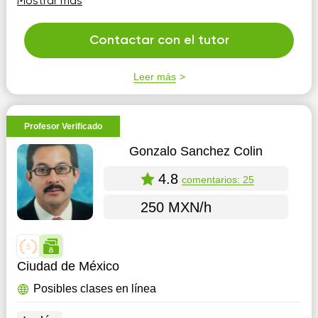
Mostrar más
personalidades de mis estudiantes, siempre intento que
el conocimiento adquirido sea integral, no enseño a
memorizar enseño a comprender y analizar. Esto lo
Contactar con el tutor
logro a través de ejemplos variados que permiten
entender los conceptos desde diferentes pers...
Leer más
Profesor Verificado
Gonzalo Sanchez Colin
4.8
comentarios: 25
250 MXN/h
Ciudad de México
Posibles clases en línea