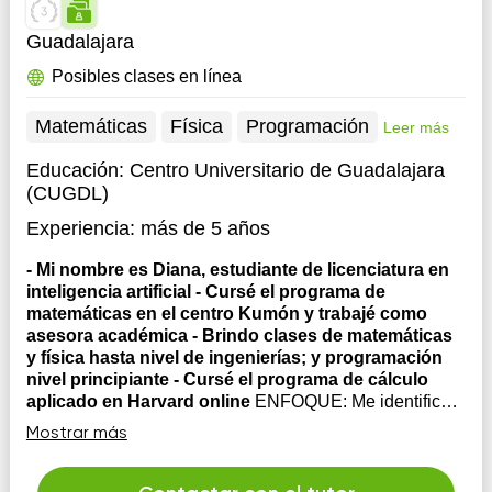
Guadalajara
Posibles clases en línea
Matemáticas
Física
Programación
Leer más
Educación:
Centro Universitario de Guadalajara
(CUGDL)
Experiencia:
más de 5 años
- Mi nombre es Diana, estudiante de licenciatura en
inteligencia artificial - Cursé el programa de
matemáticas en el centro Kumón y trabajé como
asesora académica - Brindo clases de matemáticas
y física hasta nivel de ingenierías; y programación
nivel principiante - Cursé el programa de cálculo
aplicado en Harvard online
ENFOQUE: Me identifico
por darle mucha importancia a que mi alumno aprenda a
Mostrar más
aplicar las matemáticas para resolver problemas de la
vida real. Además , enfatizando en que interprete los
resultados que obtiene al calcular. Desarrollo clases