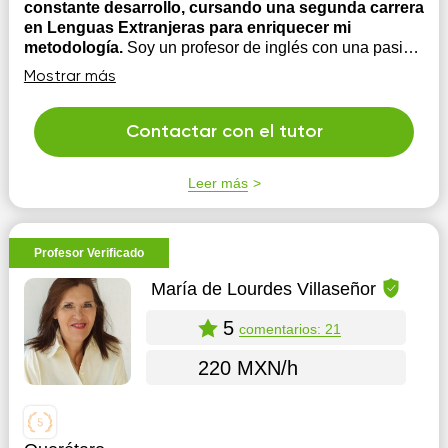
constante desarrollo, cursando una segunda carrera
en Lenguas Extranjeras para enriquecer mi
metodología.
Soy un profesor de inglés con una pasión
de toda la vida por el idioma, nutrida por una constante
Mostrar más
interacción con hablantes nativos y no nativos. Cuento
con certificaciones de alto nivel de Cambridge y Oxford,
y me encuentro en constante formación, actualmente
Contactar con el tutor
cursando una segunda carrera en Lenguas...
Leer más
Profesor Verificado
María de Lourdes Villaseñor
5
comentarios: 21
220 MXN/h