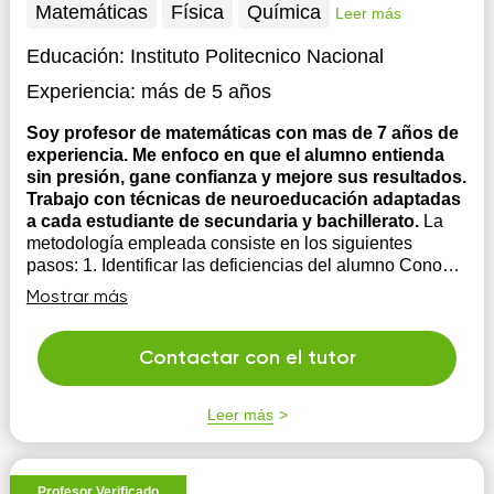
Matemáticas
Física
Química
Leer más
Educación:
Instituto Politecnico Nacional
Experiencia:
más de 5 años
Soy profesor de matemáticas con mas de 7 años de
experiencia. Me enfoco en que el alumno entienda
sin presión, gane confianza y mejore sus resultados.
Trabajo con técnicas de neuroeducación adaptadas
a cada estudiante de secundaria y bachillerato.
La
metodología empleada consiste en los siguientes
pasos: 1. Identificar las deficiencias del alumno Conocer
el motivo por el cual el alumno busca apoyo 2.
Mostrar más
Establecer un esquema de trabajo de acuerdo a las
necesidades del alumno. 3. Seguimiento Se brindan
herramientas de apoyo como ejerci...
Contactar con el tutor
Leer más
Profesor Verificado