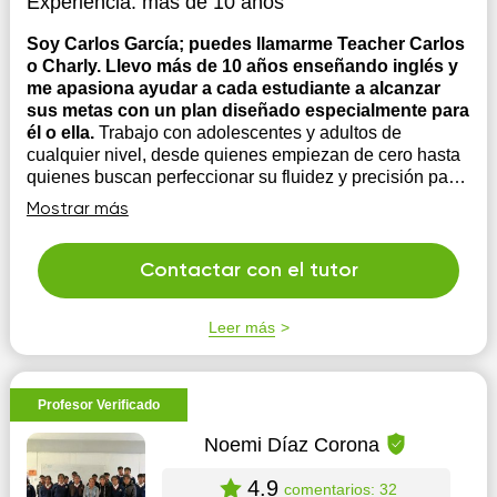
Experiencia:
más de 10 años
Soy Carlos García; puedes llamarme Teacher Carlos
o Charly. Llevo más de 10 años enseñando inglés y
me apasiona ayudar a cada estudiante a alcanzar
sus metas con un plan diseñado especialmente para
él o ella.
Trabajo con adolescentes y adultos de
cualquier nivel, desde quienes empiezan de cero hasta
quienes buscan perfeccionar su fluidez y precisión para
el ámbito laboral o profesional. Soy comprometido,
Mostrar más
paciente y respetuoso, y me esfuerzo por dar lo mejor de
mí en cada sesión. Anímate a aprender o mejo...
Contactar con el tutor
Leer más
Profesor Verificado
Noemi Díaz Corona
4.9
comentarios: 32