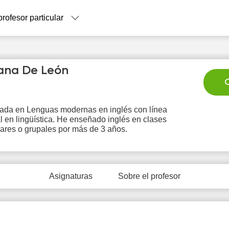
profesor particular
ana De León
C
iada en Lenguas modernas en inglés con línea
l en lingüística. He enseñado inglés en clases
Fr
Sa
Su
Mo
T
lares o grupales por más de 3 años.
7
8
9
10
1
0:00
10:00
Asignaturas
Sobre el profesor
0:30
10:30
1:00
11:00
1:30