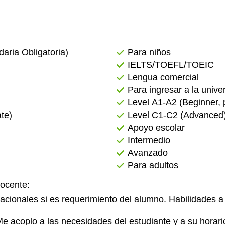
2:00
ria Obligatoria)
Para niños
IELTS/TOEFL/TOEIC
Lengua comercial
Para ingresar a la univer
Level А1-А2 (Beginner, p
te)
Level C1-C2 (Advanced
Apoyo escolar
Intermedio
Avanzado
Para adultos
docente:
ionales si es requerimiento del alumno. Habilidades a tr
Me acoplo a las necesidades del estudiante y a su horari