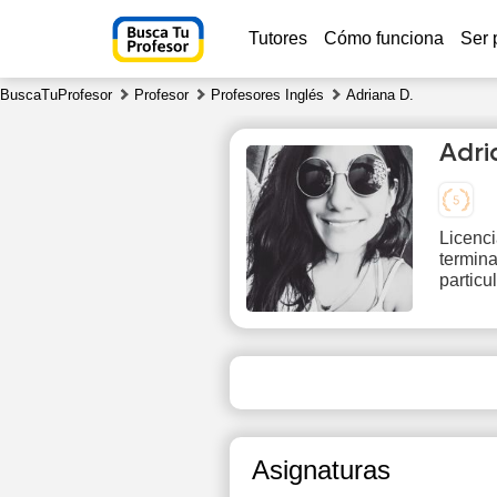
Tutores
Cómo funciona
Ser 
BuscaTuProfesor
Profesor
Profesores Inglés
Adriana D.
Adri
Licenc
termina
Th
particu
6
1
1
1
Asignaturas
1