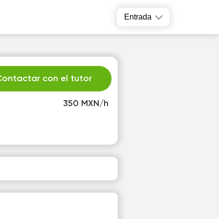
Entrada
ontactar con el tutor
350 MXN/h
u
We
1
12