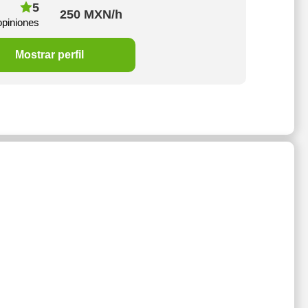
5
250 MXN/h
opiniones
Mostrar perfil