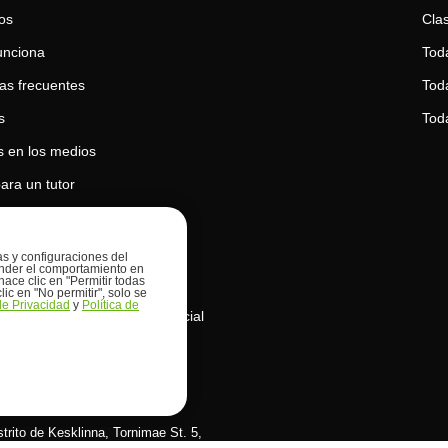
os
Clas
unciona
Tod
as frecuentes
Toda
s
Tod
 en los medios
ara un tutor
para un estudiante
 de privacidad
ias y configuraciones del
prender el comportamiento en
hace clic en "Permitir todas
 de cookies
lic en "No permitir", solo se
 de Privacidad
y
Política de
de uso de la inteligencia artificial
s OÜ
istrito de Kesklinna, Tornimаe St. 5,