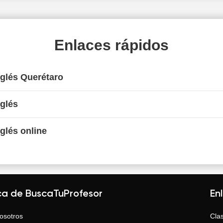
Enlaces rápidos
nglés Querétaro
nglés
nglés online
ca de BuscaTuProfesor
En
osotros
Clas