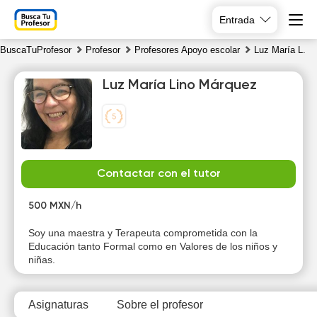
Entrada
BuscaTuProfesor
Profesor
Profesores Apoyo escolar
Luz María L.
Luz María Lino Márquez
Sa
Su
Mo
Tu
Contactar con el tutor
8
9
10
11
500 MXN/h
Soy una maestra y Terapeuta comprometida con la
Educación tanto Formal como en Valores de los niños y
niñas.
Asignaturas
Sobre el profesor