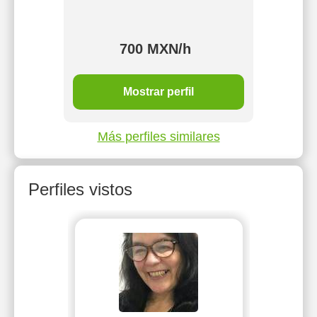
gua y
ario.
700 MXN/h
Mostrar perfil
Más perfiles similares
Perfiles vistos