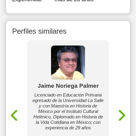
Perfiles similares
Jaime Noriega Palmer
Ad
 y me
Licenciado en Educación Primaria
Pe
e y las
egresado de la Universidad La Salle
experien
s qué me
y con Maestría en Historia de
esp
las tres
México por el Instituto Cultural
neuro
s utilizo
Helénico, Diplomado en Historia de
r inglés,
la Vida Cotidiana en México; con
ases
experiencia de 29 años
tiquemos