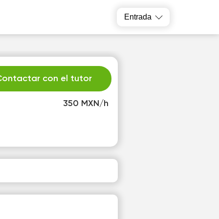
Entrada
ontactar con el tutor
350 MXN/h
e
Th
2
13