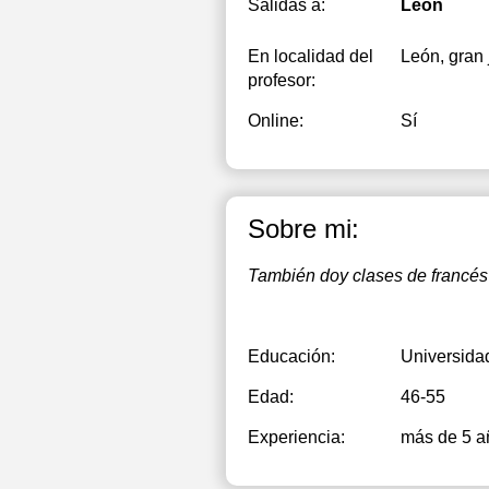
1
Salidas a:
León
1
En localidad del
León, gran 
profesor:
1
Online:
Sí
1
1
2
Sobre mi:
2
También doy clases de francés
2
Educación:
Universida
Edad:
46-55
Experiencia:
más de 5 a