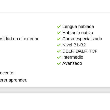
2:00
12:00
2:30
12:30
Lengua hablada
3:00
13:00
Hablante nativo
3:30
13:30
rsidad en el exterior
Curso especializado
Nivel B1-B2
4:00
14:00
DELF, DALF, TCF
4:30
14:30
Intermedio
Avanzado
5:00
15:00
docente:
5:30
15:30
erer aprender.
6:00
16:00
6:30
16:30
7:00
17:00