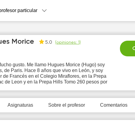
profesor particular
es Morice
5.0
(
opiniones: 1
)
C
Mucho gusto. Me llamo Hugues Morice (Hugo) soy
, de Paris. Hace 8 años que vivo en León, y soy
Sa
Su
Mo
Tu
W
r de Francés en el Colegio Miraflores, en la Prepa
8
9
10
11
1
c de Leon y en la Prepa Hills Tomo 260 pesos por
0:00
10:00
Asignaturas
Sobre el profesor
Comentarios
0:30
10:30
1:00
11:00
1:30
11:30