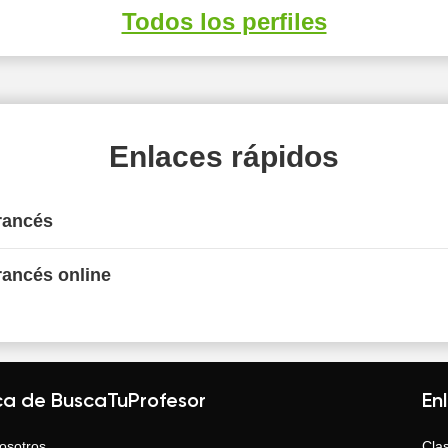
Todos los perfiles
Enlaces rápidos
rancés
rancés online
ca de BuscaTuProfesor
En
osotros
Clas