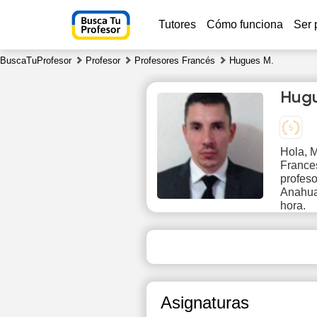
Tutores
Cómo funciona
Ser 
BuscaTuProfesor
Profesor
Profesores Francés
Hugues M.
Hugu
Hola, 
Frances
Fr
profeso
7
Anahua
hora.
1
1
1
Asignaturas
1