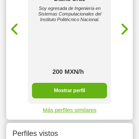
do con
Soy egresada de Ingeniería en
CON
dedico
Sistemas Computacionales del
DAT
igación
Instituto Politécnico Nacional.
NEGOC
os libres
CON EX
er dudas
TÉCNIC
ca,
Y PRO
as
AS
PREP
200 MXN/h
MXN/h
Mostrar perfil
Más perfiles similares
Perfiles vistos