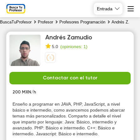
Entrada
BuscaTuProfesor
Profesor
Profesores Programación
Andrés Z.
Andrés Zamudio
(
opiniones: 1
)
5.0
Sa
Su
Mo
Tu
Contactar con el tutor
8
9
10
11
200 MXN/h
Enseño a programar en JAVA, PHP, JavaScript, a nivel
básico e intermedio, como avancemos podemos abarcar
temas más personalizados. Comparto a detalle el nivel
que imparto por lenguaje: Java: Básico, intermedio y
avanzado. PHP: Básico e intermedio. C++: Básico e
intermedio. Javascript: Básico e intermedio.