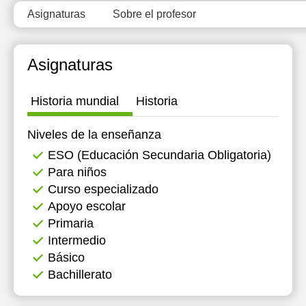
Asignaturas
Sobre el profesor
18:00
12:00
12:00
18:30
19:00
Asignaturas
19:00
19:30
19:30
20:00
Historia mundial
Historia
20:00
20:30
Niveles de la enseñanza
21:00
ESO (Educación Secundaria Obligatoria)
Para niños
Curso especializado
Apoyo escolar
Primaria
Intermedio
Básico
Bachillerato