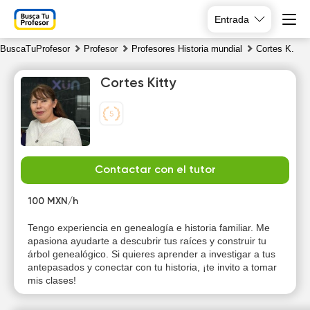
Entrada
BuscaTuProfesor
Profesor
Profesores Historia mundial
Cortes K.
Cortes Kitty
Th
Fr
Sa
Su
Contactar con el tutor
6
7
8
9
100 MXN/h
16:00
10:00
10:00
Tengo experiencia en genealogía e historia familiar. Me
apasiona ayudarte a descubrir tus raíces y construir tu
16:30
10:30
10:30
árbol genealógico. Si quieres aprender a investigar a tus
antepasados y conectar con tu historia, ¡te invito a tomar
17:00
11:00
11:00
mis clases!
17:30
11:30
11:30