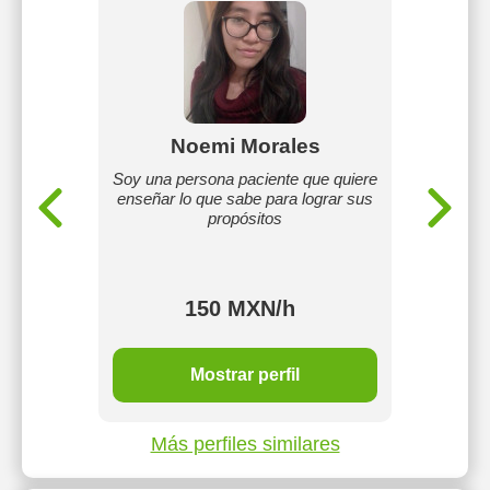
rvo
Noemi Morales
Luis
Soy una persona paciente que quiere
enseñar lo que sabe para lograr sus
ico. Me
Química
propósitos
logía, he
al á
ticas en
150 MXN/h
Mostrar perfil
Más perfiles similares