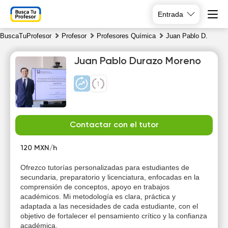
Entrada
BuscaTuProfesor
Profesor
Profesores Química
Juan Pablo D.
Juan Pablo Durazo Moreno
Th
Fr
Sa
Su
Contactar con el tutor
6
7
8
9
120 MXN/h
11:00
10:00
10:00
Ofrezco tutorías personalizadas para estudiantes de
secundaria, preparatorio y licenciatura, enfocadas en la
11:30
10:30
10:30
comprensión de conceptos, apoyo en trabajos
académicos. Mi metodología es clara, práctica y
12:00
11:00
11:00
adaptada a las necesidades de cada estudiante, con el
objetivo de fortalecer el pensamiento crítico y la confianza
12:30
11:30
11:30
académica.