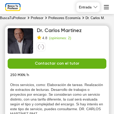
Entrada
BuscaTuProfesor
Profesor
Profesores Economía
Dr. Carlos M.
Dr. Carlos Martinez
(
opiniones: 2
)
4.8
Th
Fr
Sa
Su
Contactar con el tutor
6
7
8
9
250 MXN/h
10:00
10:00
10:00
Otros servicios, como: Elaboración de tareas. Realización
de extractos de lecturas. Desarrollo de trabajos o
13:00
10:30
10:30
proyectos por encargo. Se consideran como un servicio
distinto, con una tarifa diferente, la cual será evaluada
13:30
11:00
11:00
según el tipo y complejidad del encargo. Si hay interés en
este tipo de servicio, puedes consultarme. DR. CARLOS
14:00
11:30
11:30
MARTÍNEZ RMZ