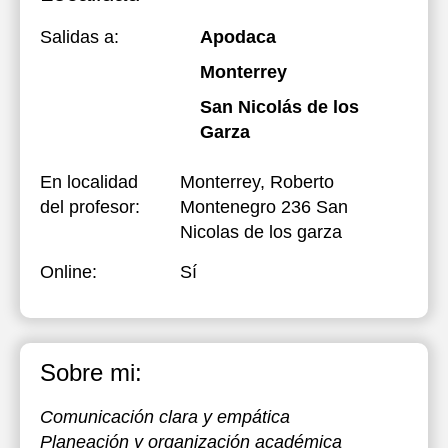
Salidas a:
Apodaca
18:00
18:00
Monterrey
18:30
18:30
San Nicolás de los
19:00
19:00
Garza
19:30
19:30
En localidad
Monterrey, Roberto
20:00
20:00
del profesor:
Montenegro 236 San
20:30
20:30
Nicolas de los garza
21:00
21:00
Online:
Sí
Sobre mi:
Comunicación clara y empática
Planeación y organización académica