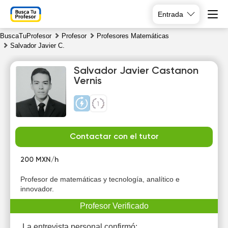
Entrada
BuscaTuProfesor
Profesor
Profesores Matemáticas
Salvador Javier C.
Salvador Javier Castanon
Vernis
Mo
Tu
We
Th
10
11
12
13
Contactar con el tutor
200 MXN/h
19:00
16:00
16:00
16:00
Profesor de matemáticas y tecnología, analítico e
19:30
16:30
16:30
16:30
innovador.
20:00
17:00
17:00
17:00
Profesor Verificado
17:30
17:30
17:30
La entrevista personal confirmó: