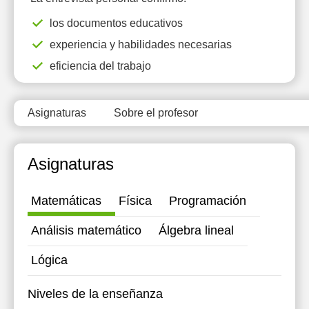
18:00
18:00
18:00
los documentos educativos
experiencia y habilidades necesarias
18:30
18:30
18:30
eficiencia del trabajo
19:00
19:00
19:00
19:30
19:30
19:30
Asignaturas
Sobre el profesor
20:00
20:00
20:00
Asignaturas
Matemáticas
Física
Programación
Análisis matemático
Álgebra lineal
Lógica
Niveles de la enseñanza