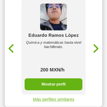
ucedo
Eduardo Ramos López
Rams
Química y matemáticas hasta nivel
Ense
bachillerato.
 con mas
 en la
 en el
privado.
200 MXN/h
MXN/h
Mostrar perfil
Más perfiles similares