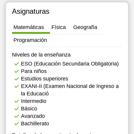
16:00
Asignaturas
16:30
Matemáticas
Física
Geografía
17:00
Programación
17:30
18:00
Niveles de la enseñanza
ESO (Educación Secundaria Obligatoria)
Para niños
Estudios superiores
EXANI-II (Examen Nacional de Ingreso a
la Educació
Intermedio
Básico
Avanzado
Bachillerato