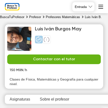
Entrada
BuscaTuProfesor
Profesor
Profesores Matemáticas
Luis Iván B.
Luis Iván Burgos May
Fr
Sa
Su
Mo
Contactar con el tutor
7
8
9
10
150 MXN/h
14:00
Clases de Física, Matemáticas y Geografía para cualquier
nivel.
14:30
15:00
Asignaturas
Sobre el profesor
15:30