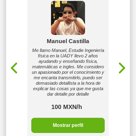
illa
Manuel Castilla
Jes
Me llamo Manuel, Estudie Ingeniería
física en la UADY llevo 2 años
ales y
Enseño
ayudando y enseñando física,
estud
matemáticas e ingles. Me considero
un apasionado por el conocimiento y
me encanta transmitirlo, puedo ser
demasiado detallista a la hora de
explicar las cosas ya que me gusta
dar detalle por detalle
100 MXN/h
Mostrar perfil