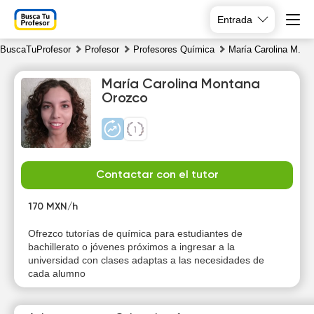
Entrada
BuscaTuProfesor
Profesor
Profesores Química
María Carolina M.
María Carolina Montana
Orozco
Th
Fr
Sa
Su
Contactar con el tutor
6
7
8
9
170 MXN/h
Ofrezco tutorías de química para estudiantes de
bachillerato o jóvenes próximos a ingresar a la
universidad con clases adaptas a las necesidades de
cada alumno